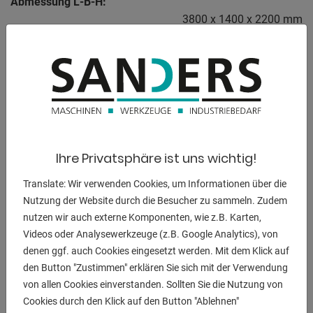
Abmessung L-B-H:
3800 x 1400 x 2200 mm
BESCHREIBUNG
Ausstattung:
- elektro-hydraulische NC Abkantpresse - einfach zu
bedienen
Ihre Privatsphäre ist uns wichtig!
- HACO NC Steuerung Modell ATS 560
Translate: Wir verwenden Cookies, um Informationen über die
* 7-stellige LED Anzeige
Nutzung der Website durch die Besucher zu sammeln. Zudem
* Speicherkapazität für 200 Programme mit maximal 400
nutzen wir auch externe Komponenten, wie z.B. Karten,
Sätze
Videos oder Analysewerkzeuge (z.B. Google Analytics), von
* Arbeiten mit Druck und Eintauchtiefe
denen ggf. auch Cookies eingesetzt werden. Mit dem Klick auf
* Tippfunktion für elektrischen Hinteranschlag
den Button "Zustimmen" erklären Sie sich mit der Verwendung
* Soll / Ist Wert Eingabe für Hinteranschlag
von allen Cookies einverstanden. Sollten Sie die Nutzung von
* schwenkbares Bedienpult, links vorne
Cookies durch den Klick auf den Button "Ablehnen"
- NC gesteuerte Achsen : Y1 + Y2 + X Achse