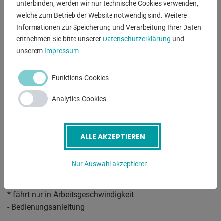
unterbinden, werden wir nur technische Cookies verwenden,
- NC elektro-hydraulische Gleichlauf- und
welche zum Betrieb der Website notwendig sind. Weitere
Eintauchtiefenpositionierung
Informationen zur Speicherung und Verarbeitung Ihrer Daten
- NC elektro-motorischer Hinteranschlag
entnehmen Sie bitte unserer
Datenschutzerklärung
und
* mit Kugelrollspindeln
unserem
Impressum
* Geschwindigkeit 240 mm/sek.
* inklusive 2x manuell in der Breite und Höhe einstellbare
Funktions-Cookies
Anschlagfinger
* Hinteranschlag programmierbar auf 0,1 mm genau
Analytics-Cookies
- manuelle Tischbombierung, mit Handrad and analoger
Anzeige
- "SYSTEM A" Werkzeugaufnahme oben, inkl.
ALLE AKZEPTIEREN
Oberkeilbombierung
- "SYSTEM A" Werkzeugaufnahme unten
Nur Auswahl akzeptieren
- diverse Einsatz-/Biegewerkzeuge
- 1x freibewegliche 2Hand-/Fußbedienung
* fährt nur in Arbeitsgeschwindigkeit
- Bedienungsanleitung