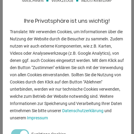
BESCHREIBUNG
*Maschine in sehr gutem Zustand*
Ihre Privatsphäre ist uns wichtig!
+ Scheiben der Beladetür sind erneuert
Translate: Wir verwenden Cookies, um Informationen über die
+ Linearführungswagen X- und Y-Achse erneuert
Nutzung der Website durch die Besucher zu sammeln. Zudem
nutzen wir auch externe Komponenten, wie z.B. Karten,
Videos oder Analysewerkzeuge (z.B. Google Analytics), von
- Steuerung Heidenhain iTNC 426-M
denen ggf. auch Cookies eingesetzt werden. Mit dem Klick auf
- Trennwand für Pendelbetrieb
den Button "Zustimmen" erklären Sie sich mit der Verwendung
- Späneförderer
von allen Cookies einverstanden. Sollten Sie die Nutzung von
- Filteranlage
Cookies durch den Klick auf den Button "Ablehnen"
- Spindel bis 8000 U/min
unterbinden, werden wir nur technische Cookies verwenden,
- Eilgang x/y/z: 30/30/30 m/min
welche zum Betrieb der Website notwendig sind. Weitere
- Baujahr 2001
Informationen zur Speicherung und Verarbeitung Ihrer Daten
entnehmen Sie bitte unserer
Datenschutzerklärung
und
Steuerung ein: 93212:52:14
unserem
Impressum
Maschine ein: 82284:39:36
Programmlauf:42385:36:11