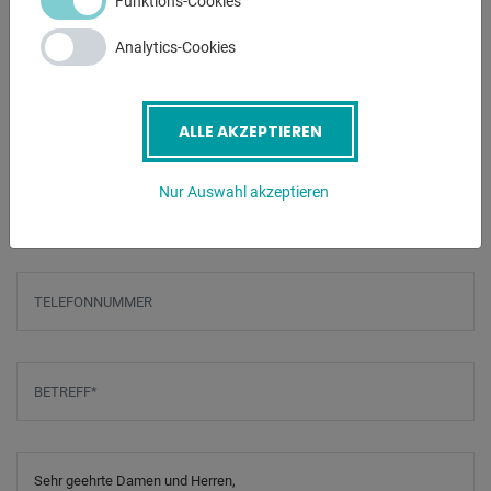
Funktions-Cookies
Analytics-Cookies
ANFRAGEN
Screenreader label
Name
*
ALLE AKZEPTIEREN
Nur Auswahl akzeptieren
E-Mail
*
Telefonnummer
Betreff
*
Nachricht