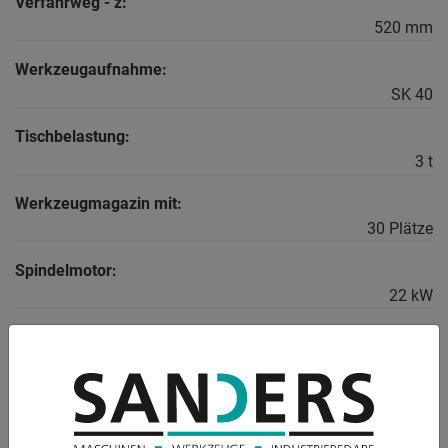
Verfahrweg - z:
520 mm
Werkzeugaufnahme:
SK 40
Tischbelastung:
3 t
Werkzeugmagazin mit:
30 Plätze
Spindelmotor:
22 kW
Drehmoment an der Spindel:
220 Nm