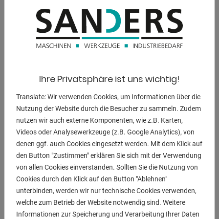
900 mm
Ölinhalt:
260 l
Gesamtleistungsbedarf:
11 kW
Ihre Privatsphäre ist uns wichtig!
Maschinengewicht ca.:
Translate: Wir verwenden Cookies, um Informationen über die
12000 kg
Nutzung der Website durch die Besucher zu sammeln. Zudem
nutzen wir auch externe Komponenten, wie z.B. Karten,
Raumbedarf ca.:
Videos oder Analysewerkzeuge (z.B. Google Analytics), von
4400 x 1750 x 2500 mm
denen ggf. auch Cookies eingesetzt werden. Mit dem Klick auf
den Button "Zustimmen" erklären Sie sich mit der Verwendung
von allen Cookies einverstanden. Sollten Sie die Nutzung von
Cookies durch den Klick auf den Button "Ablehnen"
BESCHREIBUNG
unterbinden, werden wir nur technische Cookies verwenden,
Ausstattung:
welche zum Betrieb der Website notwendig sind. Weitere
- Steuerung Cybelec DNC 34 PC
Informationen zur Speicherung und Verarbeitung Ihrer Daten