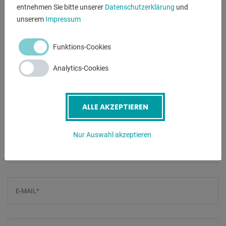
entnehmen Sie bitte unserer
Datenschutzerklärung
und
- gesteuerter Hinteranschlag 700 mm (X-Achse)
unserem
Impressum
- hydraulische Werkzeugklemmung oben
- 2 Auflegearme mit Sliding System
- Oberwerkzeug
Funktions-Cookies
- Unterwerkzeug
Analytics-Cookies
- seitliche + hintere Schutzeinrichtung
- 2 Handbedienung-Fußschalter
ALLE AKZEPTIEREN
ANFRAGEN
Nur Auswahl akzeptieren
Screenreader label
Name
*
E-Mail
*
Telefonnummer