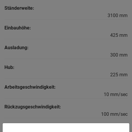
Ständerweite:
3100 mm
Einbauhöhe:
425 mm
Ausladung:
300 mm
Hub:
225 mm
Arbeitsgeschwindigkeit:
10 mm/sec
Rückzugsgeschwindigkeit:
100 mm/sec
Tischhöhe: