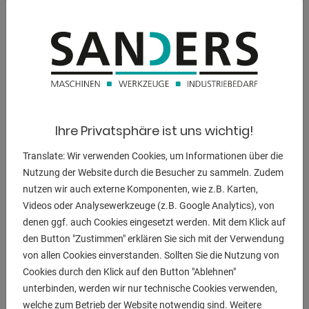
Gewinde:
M16 ST60
Vorschub:
0,10/0,18/0,26 mm/U
Abmessungen:
Ihre Privatsphäre ist uns wichtig!
800 x 500 x 2200 mm
Translate: Wir verwenden Cookies, um Informationen über die
Gewicht:
Nutzung der Website durch die Besucher zu sammeln. Zudem
350 kg
nutzen wir auch externe Komponenten, wie z.B. Karten,
Videos oder Analysewerkzeuge (z.B. Google Analytics), von
denen ggf. auch Cookies eingesetzt werden. Mit dem Klick auf
den Button "Zustimmen" erklären Sie sich mit der Verwendung
BESCHREIBUNG
von allen Cookies einverstanden. Sollten Sie die Nutzung von
Ausstattung:
Cookies durch den Klick auf den Button "Ablehnen"
unterbinden, werden wir nur technische Cookies verwenden,
- automatische Bohrvorschübe (Magnetkupplung)
welche zum Betrieb der Website notwendig sind. Weitere
- Höhenjustierbarer und winkeleinstellungsfähiger Tisch