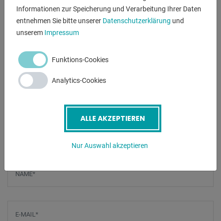
Informationen zur Speicherung und Verarbeitung Ihrer Daten
- Beweglicher Arbeitstisch
entnehmen Sie bitte unserer
Datenschutzerklärung
und
- Integrierte Kühlanlage
unserem
Impressum
- Kräftiger Motor
- 3 Handhebel für Bohrvorschub
- Sicherheitsabschirmung mit Endschalter
Funktions-Cookies
- Separater Notstop
Analytics-Cookies
- Eingebaute Arbeitsbeleuchtung
- Inkl. Bohrfutter 16mm - B16
- Eingebaute Gewindeschneidungsautomatik.
ALLE AKZEPTIEREN
ANFRAGEN
Nur Auswahl akzeptieren
Screenreader label
Name
*
E-Mail
*