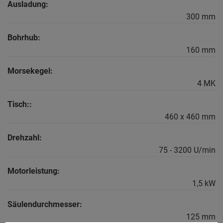
Ausladung:
300 mm
Bohrhub:
160 mm
Morsekegel:
4 MK
Tisch::
460 x 460 mm
Drehzahl:
75 - 3200 U/min
Motorleistung:
1,5 kW
Säulendurchmesser:
125 mm