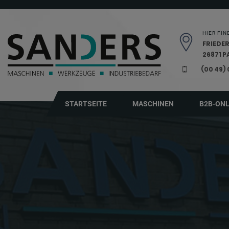
Navigation überspringen
HIER FIN
FRIEDER
26871 
(00 49)
STARTSEITE
MASCHINEN
B2B-ON