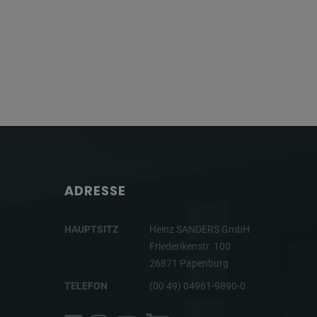
ADRESSE
HAUPTSITZ
Heinz SANDERS GmbH
Friederikenstr. 100
26871 Papenburg
TELEFON
(00 49) 04961-9890-0