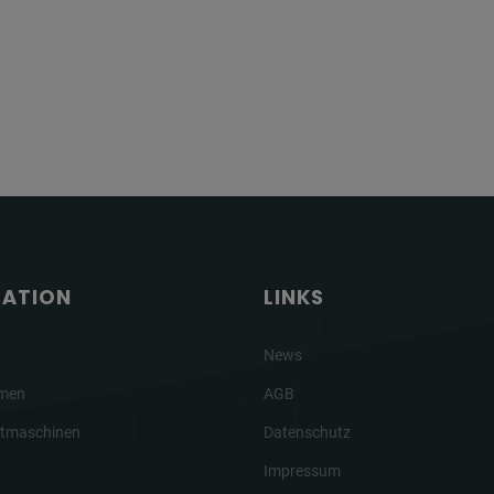
GATION
LINKS
News
hmen
AGB
tmaschinen
Datenschutz
Impressum