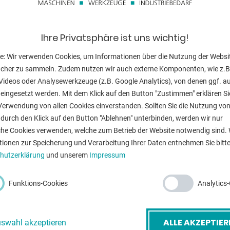
Schleifbreite:
Tischhöhe:
Ihre Privatsphäre ist uns wichtig!
Gesamtleistun
e: Wir verwenden Cookies, um Informationen über die Nutzung der Websi
ucher zu sammeln. Zudem nutzen wir auch externe Komponenten, wie z.B
Maschinengewi
Videos oder Analysewerkzeuge (z.B. Google Analytics), von denen ggf. a
eingesetzt werden. Mit dem Klick auf den Button "Zustimmen" erklären Si
Verwendung von allen Cookies einverstanden. Sollten Sie die Nutzung vo
durch den Klick auf den Button "Ablehnen" unterbinden, werden wir nur
che Cookies verwenden, welche zum Betrieb der Website notwendig sind. 
ZURÜ
tionen zur Speicherung und Verarbeitung Ihrer Daten entnehmen Sie bitte
hutzerklärung
und unserem
Impressum
-Mail
*
Funktions-Cookies
Analytics
etreff
*
ALLE AKZEPTIER
swahl akzeptieren