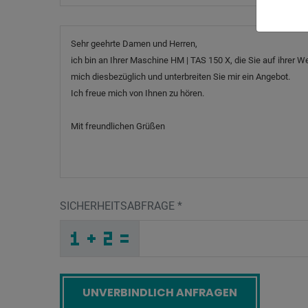
Nachricht
SICHERHEITSABFRAGE
*
_
X
_
_
_
_
_
_
_
_
_
_
R
9
G
_
_
_
_
_
_
X
9
_
_
_
_
_
1
_
_
_
_
_
_
X
_
_
_
A
9
Q
_
9
_
_
_
_
F
3
1
_
_
_
I
S
O
_
_
_
_
_
_
_
O
_
_
_
_
_
4
_
_
_
_
N
_
_
_
_
_
C
W
K
U
S
O
_
_
_
_
_
_
_
_
_
4
G
Z
_
_
_
_
_
_
Screenreader label