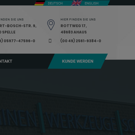
DEUTSCH
ENGLISH
INDEN SIE UNS
HIER FINDEN SIE UNS
RT-BOSCH-STR. 9,
ROTTWEG 17,
 SPELLE
48683 AHAUS
9) 05977-47596-0
(00 49) 2561-9384-0
NTAKT
KUNDE WERDEN