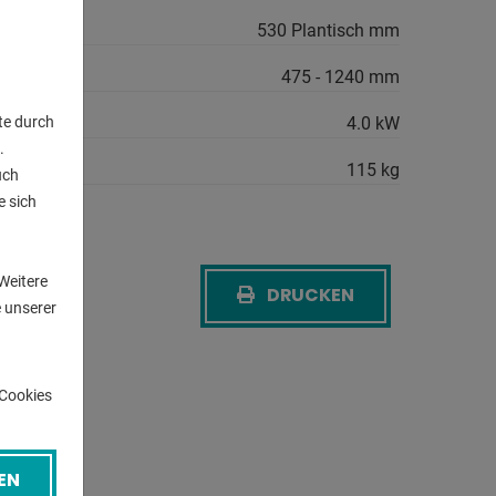
530 Plantisch mm
475 - 1240 mm
gsbedarf:
4.0 kW
te durch
.
cht ca.:
115 kg
uch
e sich
n
Weitere
DRUCKEN
CK
 unserer
-Cookies
EN