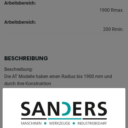
Arbeitsbereich:
1900 Rmax.
Arbeitsbereich:
200 Rmin.
BESCHREIBUNG
Beschreibung:
Die AT Modelle haben einen Radius bis 1900 mm und
durch ihre Konstruktion
einen flexiblen Arbeitsbereich. Für den professionellen
Einsatz.
Einfach auf einer Arbeitsplatte zu montieren.
Ausstattung:
- inklusive 7 Gewindeschneideinsätzen