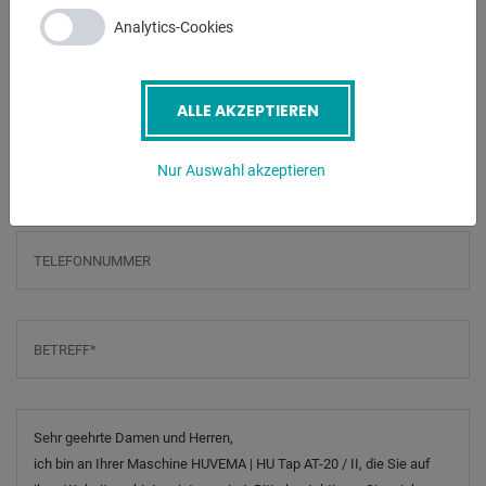
ANFRAGEN
Analytics-Cookies
Screenreader label
Name
*
ALLE AKZEPTIEREN
E-Mail
*
Nur Auswahl akzeptieren
Telefonnummer
Betreff
*
Nachricht