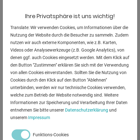
M3 20111812 DIN 371 19
M6 20111823 DIN 371 31
Ihre Privatsphäre ist uns wichtig!
M8 20111824 DIN 371 31
Translate: Wir verwenden Cookies, um Informationen über die
M10 20111826 DIN 371 31
Nutzung der Website durch die Besucher zu sammeln. Zudem
M12 20111827 DIN 376 31
nutzen wir auch externe Komponenten, wie z.B. Karten,
M16 20111829 DIN 376 31
Videos oder Analysewerkzeuge (z.B. Google Analytics), von
M20 20111831 DIN 376 31
denen ggf. auch Cookies eingesetzt werden. Mit dem Klick auf
- Regelventil mit Schmierung
den Button "Zustimmen" erklären Sie sich mit der Verwendung
- Inklusive Druckluftmotor
von allen Cookies einverstanden. Sollten Sie die Nutzung von
- Adapteranschluss Grösse 2
Cookies durch den Klick auf den Button "Ablehnen"
- Schneidkopf lässt sich um 90° vertikal nach unten
unterbinden, werden wir nur technische Cookies verwenden,
schwenken
welche zum Betrieb der Website notwendig sind. Weitere
- Schneidkopf ist drehgelagert, um 360° drehbar
Informationen zur Speicherung und Verarbeitung Ihrer Daten
- Bedienungsanleitung in Deutsch
entnehmen Sie bitte unserer
Datenschutzerklärung
und
unserem
Impressum
* ohne den Lochtisch lt. Abb.
Funktions-Cookies