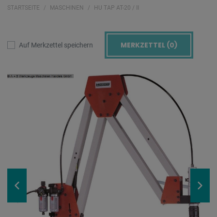
STARTSEITE
MASCHINEN
HU TAP AT-20 / II
MERKZETTEL (
0
)
Auf Merkzettel speichern