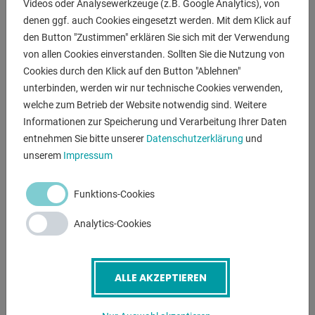
Videos oder Analysewerkzeuge (z.B. Google Analytics), von
denen ggf. auch Cookies eingesetzt werden. Mit dem Klick auf
BESCHREIBUNG
den Button "Zustimmen" erklären Sie sich mit der Verwendung
von allen Cookies einverstanden. Sollten Sie die Nutzung von
Säulenbohrmaschinen - Keilriemenantrieb mit Fußschalter
Cookies durch den Klick auf den Button "Ablehnen"
unterbinden, werden wir nur technische Cookies verwenden,
- Bohrmaschine des rundsäule Vorschubs
welche zum Betrieb der Website notwendig sind. Weitere
automatischmechanisch
Informationen zur Speicherung und Verarbeitung Ihrer Daten
- Antrieb durch elektronischerbreitkeilriemen
entnehmen Sie bitte unserer
Datenschutzerklärung
und
- Spindelkegel: CM 4
unserem
Impressum
- stufenlose Drehzahlverstellung mit Frequenzumrichter
- Potentiometer zur Drehzahleinstellung
Funktions-Cookies
- digitale Drehzahlanzeige
- automatische Vorschubsumkehr beim Gewindeschneiden
Analytics-Cookies
- Skala mit einstellbarer Bohrtiefe- automatischer
Werkzeugauswerfer
- Drucktaste für NOTSTOP- Schalter für Rechts/Links-Lauf
ALLE AKZEPTIEREN
- Elektrosteuerung in Bohrkopf integriert- integrierte
Kühlmitteleinrichtung