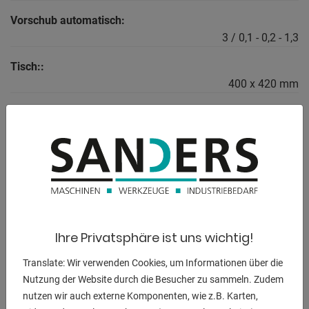
Vorschub automatisch:
3 / 0,1 - 0,2 - 1,3
Tisch::
400 x 420 mm
Antrieb:
Keilriemen
Gesamtleistungsbedarf:
3 kW
Maschinengewicht ca.:
360 kg
Ihre Privatsphäre ist uns wichtig!
Raumbedarf ca.:
Translate: Wir verwenden Cookies, um Informationen über die
2,3 x 0,6x 1,1 m
Nutzung der Website durch die Besucher zu sammeln. Zudem
nutzen wir auch externe Komponenten, wie z.B. Karten,