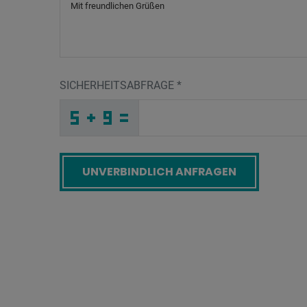
SICHERHEITSABFRAGE
*
I
I
6
_
_
_
_
_
_
_
_
_
9
4
M
_
_
_
_
_
_
9
_
_
_
_
_
_
3
_
_
_
_
Y
_
4
_
_
_
N
N
B
5
C
6
_
_
_
I
M
J
_
_
_
S
P
4
_
_
_
_
_
_
_
_
E
_
_
_
_
I
_
_
_
_
_
_
Z
_
_
_
8
Z
7
N
Z
2
_
_
_
_
_
_
_
_
_
M
A
N
_
_
_
_
_
_
Screenreader label