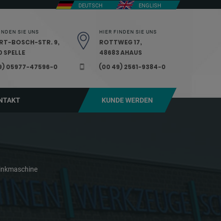
DEUTSCH
ENGLISH
INDEN SIE UNS
HIER FINDEN SIE UNS
RT-BOSCH-STR. 9,
ROTTWEG 17,
 SPELLE
48683 AHAUS
9) 05977-47596-0
(00 49) 2561-9384-0
NTAKT
KUNDE WERDEN
inkmaschine