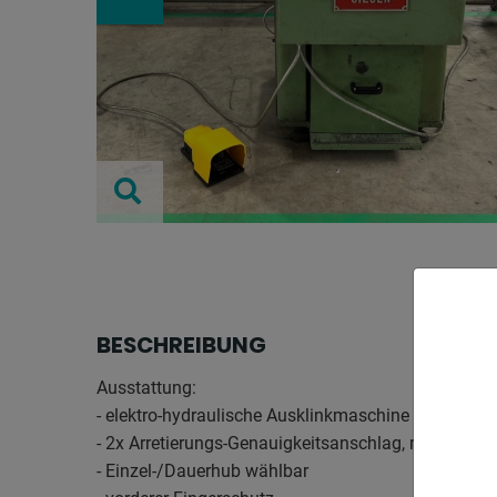
BESCHREIBUNG
Ausstattung:
- elektro-hydraulische Ausklinkmaschine
- 2x Arretierungs-Genauigkeitsanschlag, mit Anschl
- Einzel-/Dauerhub wählbar