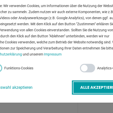
e: Wir verwenden Cookies, um Informationen über die Nutzung der Websi
Messerlänge:
ucher zu sammeln. Zudem nutzen wir auch externe Komponenten, wie z.B
Hubzahlen pro
Videos oder Analysewerkzeuge (z.B. Google Analytics), von denen ggf. a
eingesetzt werden. Mit dem Klick auf den Button "Zustimmen" erklären Si
Motorleistung:
Verwendung von allen Cookies einverstanden. Sollten Sie die Nutzung vo
durch den Klick auf den Button "Ablehnen" unterbinden, werden wir nur
Maschinengewi
-Mail
*
che Cookies verwenden, welche zum Betrieb der Website notwendig sind. 
tionen zur Speicherung und Verarbeitung Ihrer Daten entnehmen Sie bitte
Raumbedarf ca
hutzerklärung
und unserem
Impressum
etreff
*
Funktions-Cookies
Analytics
ZURÜ
ALLE AKZEPTIER
swahl akzeptieren