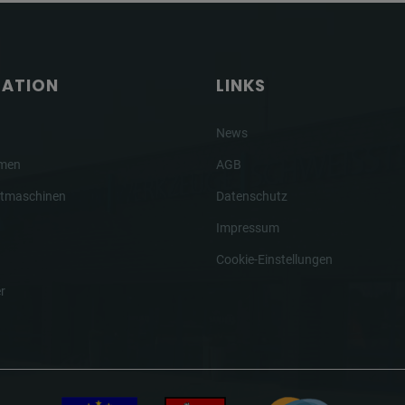
GATION
LINKS
News
hmen
AGB
tmaschinen
Datenschutz
Impressum
Cookie-Einstellungen
r