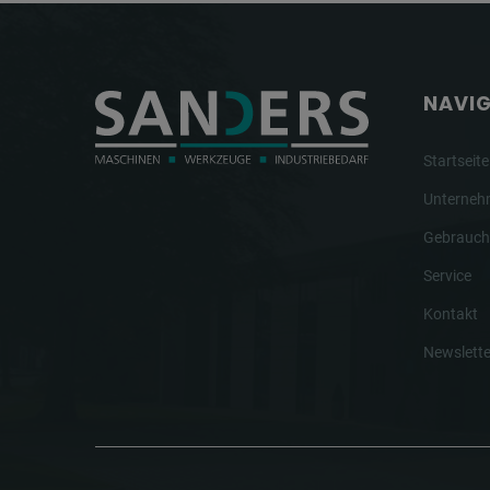
NAVI
Startseite
Unterne
Gebrauch
Service
Kontakt
Newslette