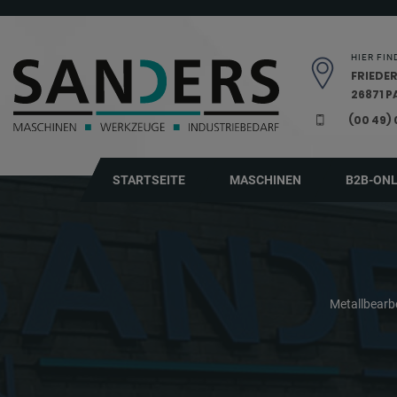
Navigation überspringen
HIER FIN
FRIEDER
26871 
(00 49)
STARTSEITE
MASCHINEN
B2B-ON
Metallbear