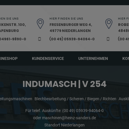
DEN SIE UNS
HIER FINDEN SIE UNS
HIER F
IKENSTR. 100,
FRESENBURGER WEG 4,
ROBE
PAPENBURG
49779 NIEDERLANGEN
48480
 04961-9890-0
(00 49) 05939-94064-0
(00 4
LINESHOP
KUNDENSERVICE
UNTERNEHMEN
KO
INDUMASCH | V 254
beitungsmaschinen
Blechbearbeitung / Scheren / Biegen / Richten
Auskl
Für telef. Auskünfte:
(00 49) 05939-94064-0
oder
maschinen@heinz-sanders.de
Standort Niederlangen