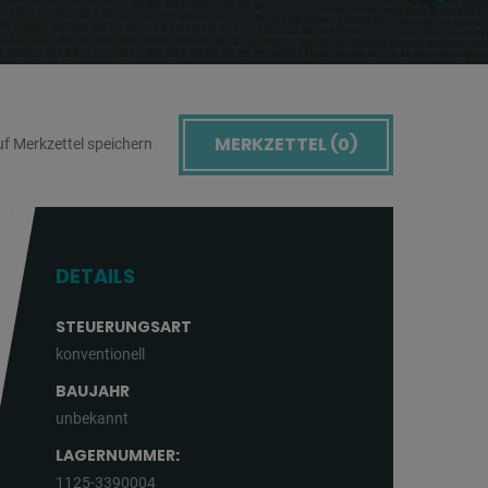
MERKZETTEL (
0
)
f Merkzettel speichern
DETAILS
STEUERUNGSART
konventionell
BAUJAHR
unbekannt
LAGERNUMMER:
1125-3390004