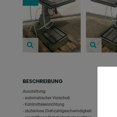
BESCHREIBUNG
Ausstattung:
- automatischer Vorschub
- Kühlmitteleinrichtung
- stufenlose Drehzahlgeschwindigkeit