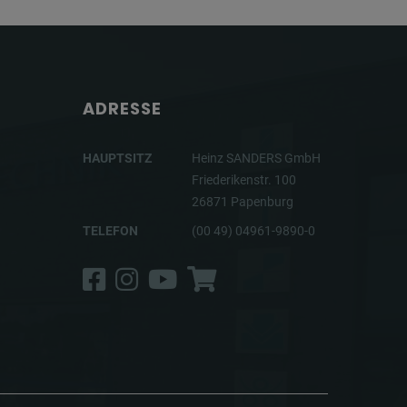
ADRESSE
HAUPTSITZ
Heinz SANDERS GmbH
Friederikenstr. 100
26871 Papenburg
TELEFON
(00 49) 04961-9890-0
Facebook
Instagram
YouTube
Shop