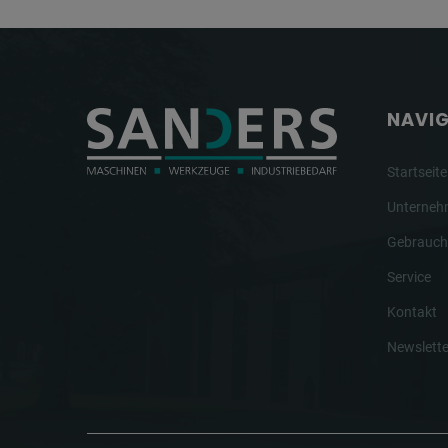
NAVI
Startseite
Unterne
Gebrauch
Service
Kontakt
Newslette