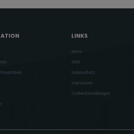
GATION
LINKS
News
hmen
AGB
tmaschinen
Datenschutz
Impressum
Cookie-Einstellungen
r