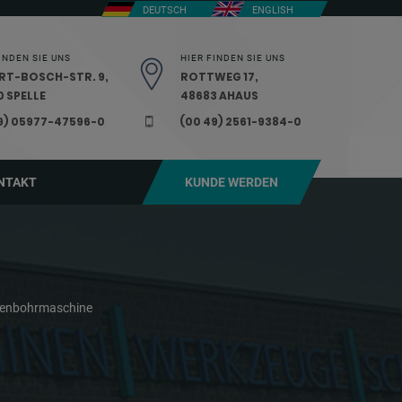
DEUTSCH
ENGLISH
INDEN SIE UNS
HIER FINDEN SIE UNS
RT-BOSCH-STR. 9,
ROTTWEG 17,
 SPELLE
48683 AHAUS
9) 05977-47596-0
(00 49) 2561-9384-0
NTAKT
KUNDE WERDEN
lenbohrmaschine