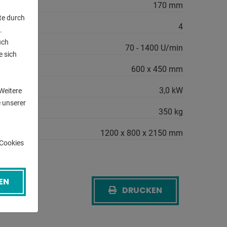
170 mm
te durch
4
.
uch
h:
70 - 1400 U/min
e sich
n
600 x 450 mm
gsbedarf:
3,0 kW
Weitere
 unserer
350 kg
1200 x 800 x 2150 mm
-Cookies
EN
DRUCKEN
CK