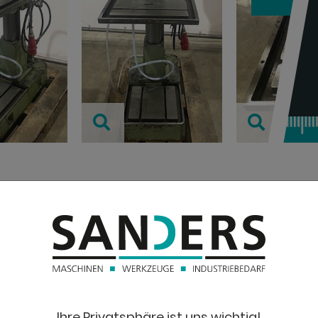
TECHNISC
Bohrleistung in
(Durchmesser)
Ausladung:
Ihre Privatsphäre ist uns wichtig!