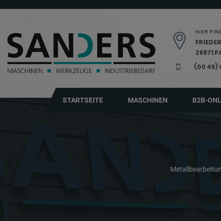
Navigation überspringen
HIER FIN
FRIEDER
26871 
(00 49)
STARTSEITE
MASCHINEN
B2B-ON
Metallbearbeit