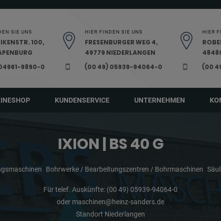
DEN SIE UNS
HIER FINDEN SIE UNS
HIER F
IKENSTR. 100,
FRESENBURGER WEG 4,
ROBE
PAPENBURG
49779 NIEDERLANGEN
48480
 04961-9890-0
(00 49) 05939-94064-0
(00 4
LINESHOP
KUNDENSERVICE
UNTERNEHMEN
KO
IXION | BS 40 G
ungsmaschinen
Bohrwerke / Bearbeitungszentren / Bohrmaschinen
Säu
Für telef. Auskünfte:
(00 49) 05939-94064-0
oder
maschinen@heinz-sanders.de
Standort Niederlangen