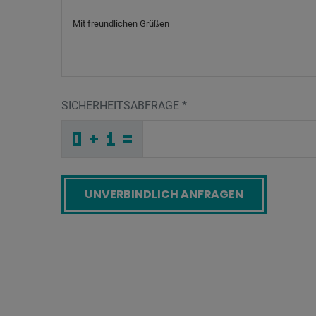
SICHERHEITSABFRAGE
*
5
I
T
_
_
_
_
_
_
_
_
_
_
2
_
_
_
_
_
_
_
1
_
J
_
_
_
_
P
_
_
_
_
F
8
_
_
_
_
N
Y
Z
J
_
A
_
_
_
J
K
C
_
_
_
_
A
_
_
_
_
_
_
_
C
_
E
_
_
_
_
N
_
_
_
_
_
9
_
_
_
_
5
E
W
A
F
Q
_
_
_
_
_
_
_
_
_
9
Z
W
_
_
_
_
_
_
Screenreader label