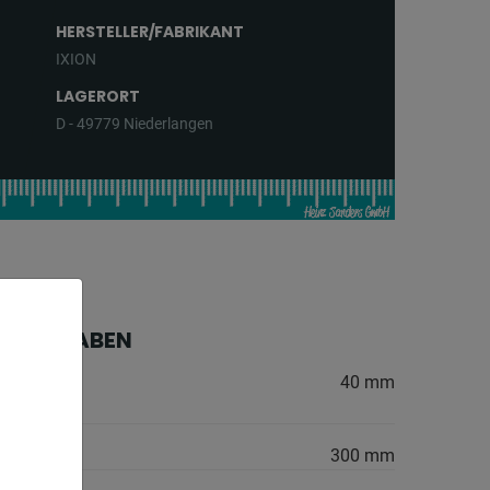
HERSTELLER/FABRIKANT
IXION
LAGERORT
D - 49779 Niederlangen
HE ANGABEN
 Stahl
40 mm
:
300 mm