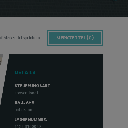
MERKZETTEL (
0
)
f Merkzettel speichern
DETAILS
STEUERUNGSART
konventionell
BAUJAHR
unbekannt
LAGERNUMMER:
1125-3100029