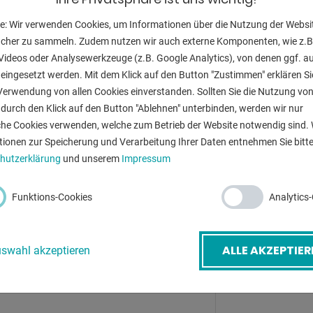
Bohrhub:
e: Wir verwenden Cookies, um Informationen über die Nutzung der Websi
Aufnahme MK:
ucher zu sammeln. Zudem nutzen wir auch externe Komponenten, wie z.B
Videos oder Analysewerkzeuge (z.B. Google Analytics), von denen ggf. a
Drehzahlbereic
eingesetzt werden. Mit dem Klick auf den Button "Zustimmen" erklären Si
Verwendung von allen Cookies einverstanden. Sollten Sie die Nutzung vo
Tischgröße:
durch den Klick auf den Button "Ablehnen" unterbinden, werden wir nur
Gesamtleistun
che Cookies verwenden, welche zum Betrieb der Website notwendig sind. 
-Mail
*
tionen zur Speicherung und Verarbeitung Ihrer Daten entnehmen Sie bitte
Gewicht:
hutzerklärung
und unserem
Impressum
Abmessungen:
etreff
*
Funktions-Cookies
Analytics
ALLE AKZEPTIER
swahl akzeptieren
ZURÜ