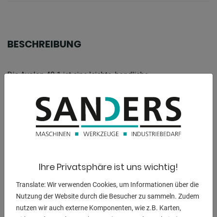
BESCHREIBUNG
Die Avalon 40.1 ist eine leichte, handliche
Plasmaschneidanlage mit hoher
Schneidleistung und top Schnittqualität. Ihr geringes
Gewicht und die einfache
Handhabung macht sie zum idealen Kandidaten für
Handwerk, Werkstatt und
Industrie. Schneidet C-Stahl, Edelstahl, Alu, Kupfer ..
Ihre Privatsphäre ist uns wichtig!
Eigenschaften
- IGBT-Technologie
Translate: Wir verwenden Cookies, um Informationen über die
- Aktive PFC-Technologie für eine hohe Einschaltdauer und
Nutzung der Website durch die Besucher zu sammeln. Zudem
Energieeffizienz
nutzen wir auch externe Komponenten, wie z.B. Karten,