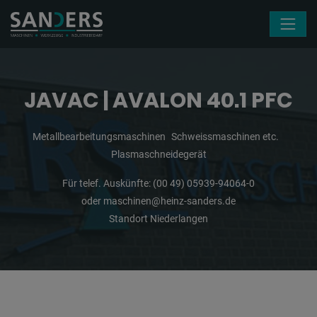
Navigation überspringen
JAVAC | AVALON 40.1 PFC
Metallbearbeitungsmaschinen
Schweissmaschinen etc.
Plasmaschneidegerät
Für telef. Auskünfte:
(00 49) 05939-94064-0
oder
maschinen@heinz-sanders.de
Standort Niederlangen