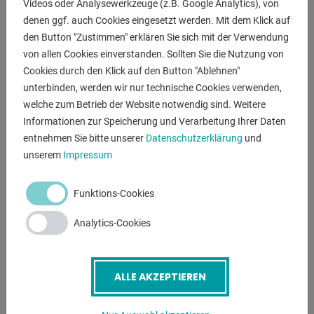
Videos oder Analysewerkzeuge (z.B. Google Analytics), von
- Manueller Schalter zur Aktivierung des Luftstroms, um
denen ggf. auch Cookies eingesetzt werden. Mit dem Klick auf
den Testluftdruck
den Button "Zustimmen" erklären Sie sich mit der Verwendung
. einzustellen, ohne dass der Brenner ausgelöst werden
von allen Cookies einverstanden. Sollten Sie die Nutzung von
muss.
Cookies durch den Klick auf den Button "Ablehnen"
- Leistungsstarke Kompaktanlage
unterbinden, werden wir nur technische Cookies verwenden,
- Intelligente Schutzfunktion schützt den Plasmabrenner
welche zum Betrieb der Website notwendig sind. Weitere
vor Schäden
Informationen zur Speicherung und Verarbeitung Ihrer Daten
* wie z.B falscher Luftdruck fehlende Verschleißteile,
entnehmen Sie bitte unserer
Datenschutzerklärung
und
Überlastung des
unserem
Impressum
. Pilotlichtbogens
Funktions-Cookies
max. Trennschnitt für C-Stahl .. 15.0 mm
Optimale Schnittdicke C-Stahl .. 10.0 mm
Analytics-Cookies
Edelstahl .. 10.0 mm
Aluminum .. 6.0 mm
Kupfer .. 5.0 mm
ALLE AKZEPTIEREN
Sonderaustattung inklusive :