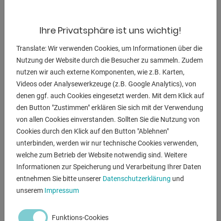
Gewicht:
650 kg
Ihre Privatsphäre ist uns wichtig!
Abmessung L-B-H:
910 x 1200 x 1700 mm
Translate: Wir verwenden Cookies, um Informationen über die
Nutzung der Website durch die Besucher zu sammeln. Zudem
nutzen wir auch externe Komponenten, wie z.B. Karten,
Videos oder Analysewerkzeuge (z.B. Google Analytics), von
denen ggf. auch Cookies eingesetzt werden. Mit dem Klick auf
BESCHREIBUNG
den Button "Zustimmen" erklären Sie sich mit der Verwendung
Ausstattung:
von allen Cookies einverstanden. Sollten Sie die Nutzung von
- Gehrungs-Kreissäge für Leichtmetall & Kunststoff Profile
Cookies durch den Klick auf den Button "Ablehnen"
- Präzises und unfallfreies Arbeiten durch Schnitt von unten
unterbinden, werden wir nur technische Cookies verwenden,
- Schnelleinstellung für Gehrungsschnitte
welche zum Betrieb der Website notwendig sind. Weitere
- Werkstückspannung mit einstellbarem Spannstock und
Informationen zur Speicherung und Verarbeitung Ihrer Daten
entnehmen Sie bitte unserer
Datenschutzerklärung
und
Druckstück
unserem
Impressum
- pneumatische Werkzeugklemmung
- Bedienungsanleitung
Funktions-Cookies