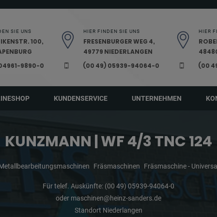
DEN SIE UNS
HIER FINDEN SIE UNS
HIER F
IKENSTR. 100,
FRESENBURGER WEG 4,
ROBE
PAPENBURG
49779 NIEDERLANGEN
48480
 04961-9890-0
(00 49) 05939-94064-0
(00 4
LINESHOP
KUNDENSERVICE
UNTERNEHMEN
KO
KUNZMANN | WF 4/3 TNC 124
Metallbearbeitungsmaschinen
Fräsmaschinen
Fräsmaschine - Universa
Für telef. Auskünfte:
(00 49) 05939-94064-0
oder
maschinen@heinz-sanders.de
Standort Niederlangen