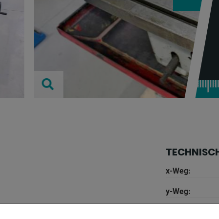
TECHNISC
x-Weg:
y-Weg:
z-Weg: