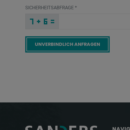
SICHERHEITSABFRAGE
*
U
G
A
_
_
_
_
_
_
_
_
_
F
S
A
_
_
_
_
_
_
_
_
S
_
_
_
_
S
_
_
_
_
C
_
_
_
_
_
O
K
G
_
_
M
_
_
_
L
N
G
_
_
_
Z
L
A
_
_
_
_
_
_
_
_
E
_
_
_
_
8
_
_
_
_
L
_
X
_
_
_
N
D
M
_
_
M
_
_
_
_
_
_
_
_
_
7
6
U
_
_
_
_
_
_
Screenreader label
NAVI