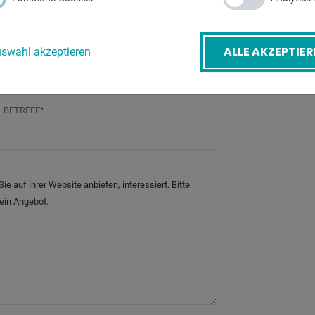
-Mail
*
ZURÜ
ALLE AKZEPTIER
swahl akzeptieren
etreff
*