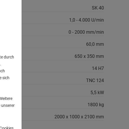
ahme:
SK 40
len:
1,0 - 4.000 U/min
0 - 2000 mm/min
60,0 mm
650 x 350 mm
te durch
.
14 H7
uch
e sich
TNC 124
n
5,5 kW
Weitere
1800 kg
 unserer
.:
2000 x 1000 x 2100 mm
-Cookies