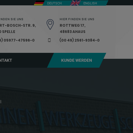
DEUTSCH
ENGLISH
INDEN SIE UNS
HIER FINDEN SIE UNS
RT-BOSCH-STR. 9,
ROTTWEG 17,
 SPELLE
48683 AHAUS
9) 05977-47596-0
(00 49) 2561-9384-0
NTAKT
KUNDE WERDEN
l