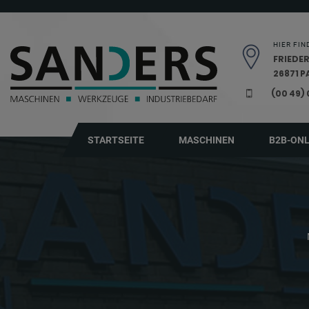
Navigation überspringen
HIER FIN
FRIEDER
26871 
(00 49)
STARTSEITE
MASCHINEN
B2B-ON