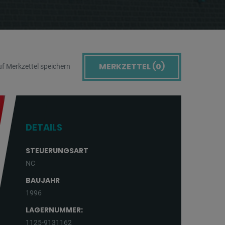
MERKZETTEL (
0
)
f Merkzettel speichern
DETAILS
STEUERUNGSART
NC
BAUJAHR
1996
LAGERNUMMER:
1125-9131162