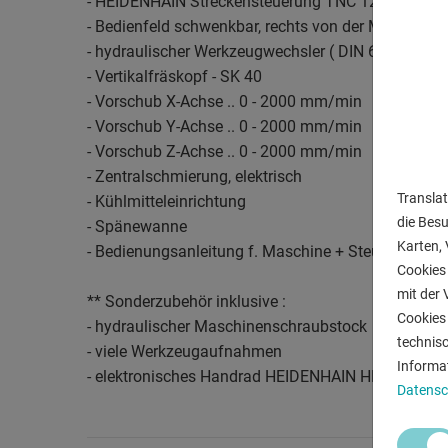
- HEIDENHAIN Streckensteuerung TNC 124
- Bedienfeld schwenkbar, rechts von der Maschine
- hydraulischer Werkzeugwechsler ( DIN 69872 )
- Vertikalfräskopf - SK 40
- Vorschub X-Achse .. 0 - 2000 mm/min
- Vorschub Y-Achse .. 0 - 2000 mm/min
- Vorschub Z-Achse .. 0 - 2000 mm/min
- Zentralschmierung, elektrisch
Translat
- Kühlmitteleinrichtung
die Bes
- Spänewanne
Karten, 
- Bedienungsanleitung f. Maschine + Steuerung
Cookies 
mit der 
** Sonderzubehör inklusive :
Cookies 
- hydraulischer Maschinenschraubstock
technis
- viele Werkzeugaufnahmen
Informa
- elektronisches Handrad HEIDENHAIN HR 410
Datensc