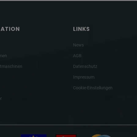
GATION
LINKS
News
hmen
AGB
tmaschinen
Datenschutz
Impressum
Cookie-Einstellungen
r