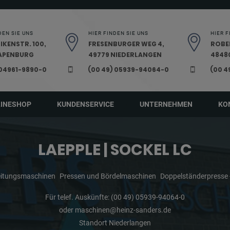
DEN SIE UNS
HIER FINDEN SIE UNS
HIER F
IKENSTR. 100,
FRESENBURGER WEG 4,
ROBE
PAPENBURG
49779 NIEDERLANGEN
48480
 04961-9890-0
(00 49) 05939-94064-0
(00 4
LINESHOP
KUNDENSERVICE
UNTERNEHMEN
KO
LAEPPLE | SOCKEL LC
eitungsmaschinen
Pressen und Bördelmaschinen
Doppelständerpresse 
Für telef. Auskünfte:
(00 49) 05939-94064-0
oder
maschinen@heinz-sanders.de
Standort Niederlangen