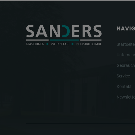
NAVI
Startseite
Unterne
Gebrauch
Service
Kontakt
Newslette