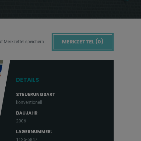
MERKZETTEL (
0
)
f Merkzettel speichern
DETAILS
STEUERUNGSART
konventionell
BAUJAHR
2006
LAGERNUMMER:
1125-6847