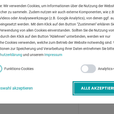
e: Wir verwenden Cookies, um Informationen über die Nutzung der Websi
Tischfläche:
ucher zu sammeln. Zudem nutzen wir auch externe Komponenten, wie z.B
Arbeitshöhe:
Videos oder Analysewerkzeuge (z.B. Google Analytics), von denen ggf. a
eingesetzt werden. Mit dem Klick auf den Button "Zustimmen" erklären Si
Tischhöhe:
Verwendung von allen Cookies einverstanden. Sollten Sie die Nutzung vo
durch den Klick auf den Button "Ablehnen" unterbinden, werden wir nur
Gesamtleistun
-Mail
*
che Cookies verwenden, welche zum Betrieb der Website notwendig sind. 
tionen zur Speicherung und Verarbeitung Ihrer Daten entnehmen Sie bitte
Maschinengewi
hutzerklärung
und unserem
Impressum
Raumbedarf ca
etreff
*
Funktions-Cookies
Analytics
ALLE AKZEPTIER
swahl akzeptieren
ZURÜ