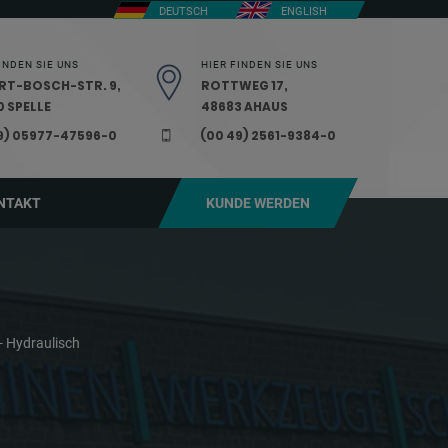
DEUTSCH
ENGLISH
INDEN SIE UNS
HIER FINDEN SIE UNS
RT-BOSCH-STR. 9,
ROTTWEG 17,
 SPELLE
48683 AHAUS
9) 05977-47596-0
(00 49) 2561-9384-0
NTAKT
KUNDE WERDEN
- Hydraulisch