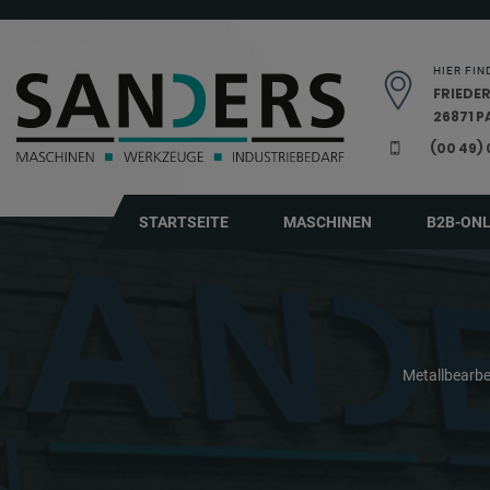
Navigation überspringen
HIER FIN
FRIEDER
26871 
(00 49)
STARTSEITE
MASCHINEN
B2B-ON
Metallbearb