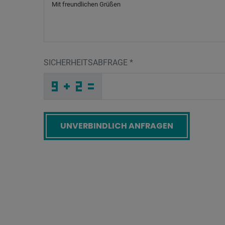
SICHERHEITSABFRAGE
*
L
W
I
_
_
_
_
_
_
_
_
_
X
4
3
_
_
_
_
_
_
Z
_
3
_
_
_
_
7
_
_
_
_
_
_
C
_
_
_
I
B
F
A
8
1
_
_
_
8
N
N
_
_
_
K
Y
P
_
_
_
_
_
_
_
_
Z
_
_
_
_
W
_
_
_
_
I
_
_
_
_
_
S
J
R
2
K
I
_
_
_
_
_
_
_
_
_
E
K
B
_
_
_
_
_
_
Screenreader label