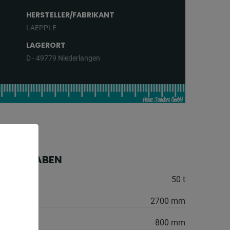
HERSTELLER/FABRIKANT
LAEPPLE
LAGERORT
D - 49779 Niederlangen
HE ANGABEN
50 t
2700 mm
800 mm