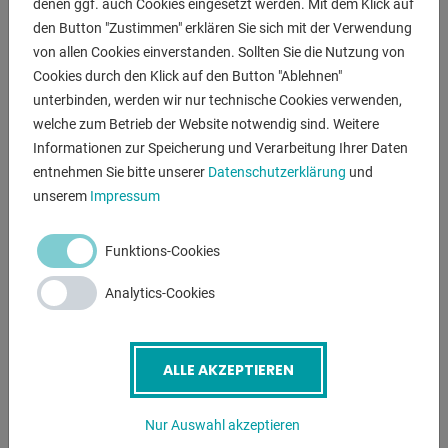
Maschinengewicht ca.:
denen ggf. auch Cookies eingesetzt werden. Mit dem Klick auf
2400 kg
den Button "Zustimmen" erklären Sie sich mit der Verwendung
von allen Cookies einverstanden. Sollten Sie die Nutzung von
Raumbedarf ca.:
Cookies durch den Klick auf den Button "Ablehnen"
3500 x 2350 x 1900 mm
unterbinden, werden wir nur technische Cookies verwenden,
welche zum Betrieb der Website notwendig sind. Weitere
Informationen zur Speicherung und Verarbeitung Ihrer Daten
entnehmen Sie bitte unserer
Datenschutzerklärung
und
BESCHREIBUNG
unserem
Impressum
Ausstattung:
Funktions-Cookies
- Material-Bündelspannung
- Automatischer Vorschub
Analytics-Cookies
- Laserleuchte für Schnittlinienanzeige
- Mikrodosiereinrichtung
- Spänebürste angetrieben
ALLE AKZEPTIEREN
- Spanndruckregulierung im Bedienpult
- Vollautomatischer Sägeablauf nach Eingabe der Länge
Nur Auswahl akzeptieren
und Stückzahl