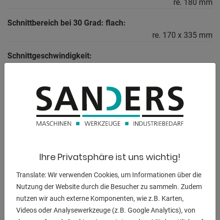
re. 180 mm
Schnittbereich bei 30 Grad: flach:
re. 170 x 335 mm
Schnittgeschwindigkeit:
18 - 115 m/min
Senkgeschwindigkeit:
0 - 300 mm/min.
Sägebandabmessungen:
4400 x 34 x 1,1 mm
Werkstückgewicht:
Ihre Privatsphäre ist uns wichtig!
max. 250 kg/m
Translate: Wir verwenden Cookies, um Informationen über die
Gesamtleistungsbedarf:
Nutzung der Website durch die Besucher zu sammeln. Zudem
nutzen wir auch externe Komponenten, wie z.B. Karten,
4,0 kW
Videos oder Analysewerkzeuge (z.B. Google Analytics), von