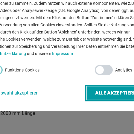
flach:
ucher zu sammeln. Zudem nutzen wir auch externe Komponenten, wie z.B
r
Videos oder Analysewerkzeuge (z.B. Google Analytics), von denen ggf. a
Schnittgeschwi
g
eingesetzt werden. Mit dem Klick auf den Button "Zustimmen" erklären Si
300 mm pro Hub mit integrierter
Verwendung von allen Cookies einverstanden. Sollten Sie die Nutzung vo
Werkstückgewi
durch den Klick auf den Button "Ablehnen" unterbinden, werden wir nur
Gesamtleistun
che Cookies verwenden, welche zum Betrieb der Website notwendig sind. 
tionen zur Speicherung und Verarbeitung Ihrer Daten entnehmen Sie bitte
Maschinengewi
hutzerklärung
und unserem
Impressum
Raumbedarf ca
Funktions-Cookies
Analytics
ALLE AKZEPTIER
swahl akzeptieren
ZURÜ
g, 2000 mm Länge