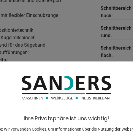
hnittstelle und Datenexport
Schnittbereich 
 mit flexibler Einschubzange
flach:
Schnittbereich 
sitioniertechnik
rund:
Kugelrollspindel:
onend für das Sägeband
Schnittbereich 
aufführungen:
flach:
lfrei
stem:
Schnittbereich 
rund:
Schnittbereich 
flach:
achung
 kW
Schnittbereich 
rund:
Ihre Privatsphäre ist uns wichtig!
Schnittbereich 
e: Wir verwenden Cookies, um Informationen über die Nutzung der Websi