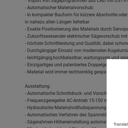
* Import von Sägeprogrammen aus CAD mit DSTV-Sc
- Automatischer Materialvorschub:
- In kompakter Bauform für kürzere Abschnitte oder
in nahezu allen Längen lieferbar
- Exakte Positionierung des Materials durch Servopo
- Zukunftsweisender elektrischer Sägevorschub mit 
- höchste Schnittleistung und Qualität, dabei sch
- Durchgängiger Einsatz von modernsten Kugeluml
- leichtgängig,hochbelastbar, wartungsarm und spie
- Einzigartiges und patentiertes Doppelgehrungssy
- Material wird immer rechtwinklig gespannt
Ausstattung:
- Automatische Schnittdruck- und Vorschubüberw
- Frequenzgeregelter AC-Antrieb 15-150 m/min, 5,5
- Hydraulische Materialvollhubspannung
- Automatisches Verfahren des Spannstöcke
- Sägerahmen-Höheneinstellung automatisch
Translat