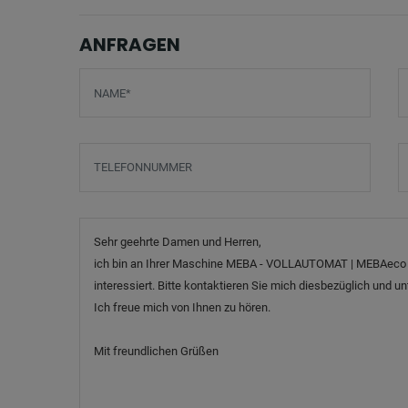
ANFRAGEN
Screenreader label
Name
*
E
Telefonnummer
B
Nachricht