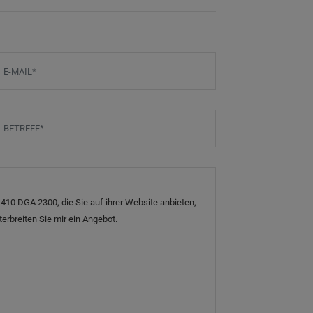
-Mail
*
etreff
*