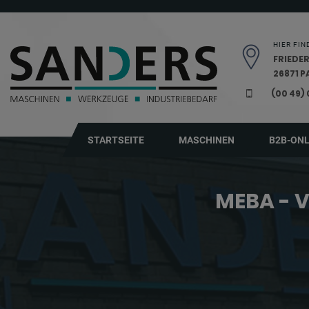
Navigation überspringen
HIER FIN
FRIEDER
26871 
(00 49)
STARTSEITE
MASCHINEN
B2B-ON
MEBA - 