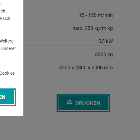
.
uch
ndigkeit:
15 - 150 m/min
e sich
n
cht:
max. 250 kg/m kg
gsbedarf:
5,5 kW
Weitere
 unserer
cht ca.:
3200 kg
.:
4500 x 2800 x 2000 mm
-Cookies
EN
DRUCKEN
CK