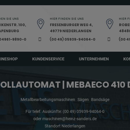
DEN SIE UNS
HIER FINDEN SIE UNS
HIER F
IKENSTR. 100,
FRESENBURGER WEG 4,
ROBE
PAPENBURG
49779 NIEDERLANGEN
48480
 04961-9890-0
(00 49) 05939-94064-0
(00 4
LINESHOP
KUNDENSERVICE
UNTERNEHMEN
KO
VOLLAUTOMAT | MEBAECO 410 
Metallbearbeitungsmaschinen
Sägen
Bandsäge
Für telef. Auskünfte:
(00 49) 05939-94064-0
oder
maschinen@heinz-sanders.de
Standort Niederlangen