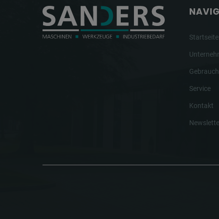
NAVI
Startseite
Unterne
Gebrauch
Service
Kontakt
Newslette