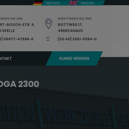
DEUTSCH
ENGLISH
INDEN SIE UNS
HIER FINDEN SIE UNS
RT-BOSCH-STR. 9,
ROTTWEG 17,
 SPELLE
48683 AHAUS
9) 05977-47596-0
(00 49) 2561-9384-0
NTAKT
KUNDE WERDEN
DGA 2300