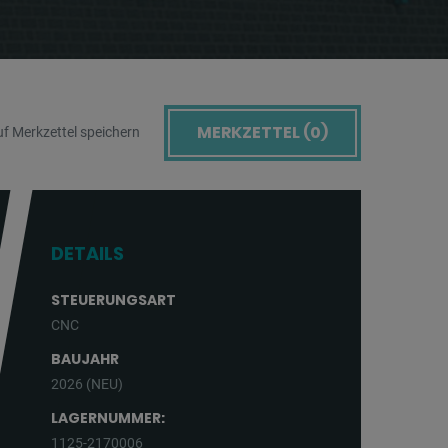
MERKZETTEL (
0
)
f Merkzettel speichern
DETAILS
STEUERUNGSART
CNC
BAUJAHR
2026 (NEU)
LAGERNUMMER:
1125-2170006