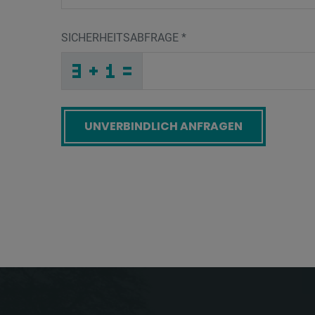
SICHERHEITSABFRAGE
*
O
X
P
_
_
_
_
_
_
_
_
_
_
9
_
_
_
_
_
_
_
_
_
B
_
_
_
_
K
_
_
_
_
B
2
_
_
_
_
R
8
L
3
J
4
_
_
_
1
9
E
_
_
_
_
Z
_
_
_
_
_
_
_
_
_
Q
_
_
_
_
L
_
_
_
_
_
N
_
_
_
_
H
6
R
3
M
U
_
_
_
_
_
_
_
_
_
R
3
U
_
_
_
_
_
_
Screenreader label