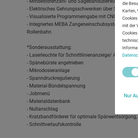
- Mindestdrehzahl- und Sägebandüberwachung
die Bes
- Elektrisches Gehrungsschwenken über Servomoto
Karten, 
- Visualisierte Programmeingabe mit CNC-Steuerun
Cookies 
- Integriertes MEBA Zangeneinschubsystem von 5-2
mit der 
Rollenbahn
Cookies 
technis
*Sonderausstattung:
Informa
- Laserleuchte für Schnittlinienanzeige/ Anrißsägen
Datensc
- Spänebürste angetrieben
- Mikrodosieranlage
- Spanndruckregulierung
- Material-Bündelspannung
- Jobmenü
Nur Au
- Materialdatenbank
- Nullanschlag
- Kratzbandförderer für optimale Späneentsorgun
- Schnittverlaufskontrolle