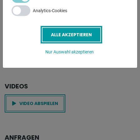
entnehmbarer
Analytics-Cookies
Kühlmittelwanne mit elektrischer Kühlmittelpumpe
- Späneräumbürste
- Einstellbarer Längenanschlag 600 mm
ALLE AKZEPTIEREN
- Ausführliche Betriebsanleitung, Wartungshandbuch
- Schaltpläne und Explosionszeichnungen
Nur Auswahl akzeptieren
- Kranösen für Transport
* Maschine wird ohne Sägeblatt geliefert
VIDEOS
VIDEO ABSPIELEN
ANFRAGEN