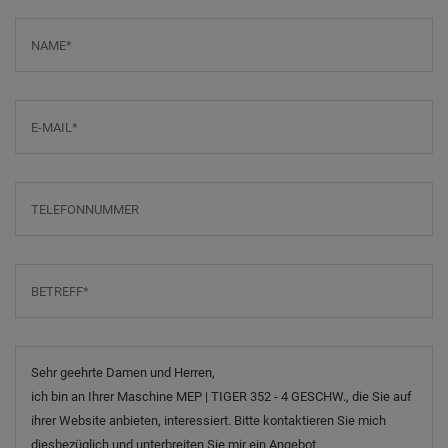
Screenreader label
Name
*
E-Mail
*
Telefonnummer
Betreff
*
Nachricht