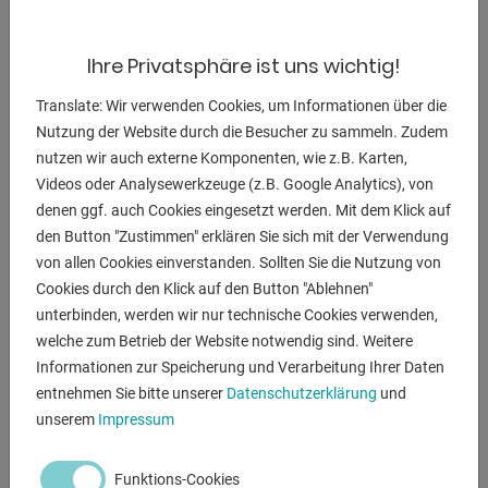
- für Schnitte von 45°rechts bis 60°links
- Der Sägekopf wird auf vorgespannten Linearführungen
Ihre Privatsphäre ist uns wichtig!
- an einer stabilen Stahlguss-Säule geführt
- Das kräftige 2-stufige Getriebe wurde speziell für Schnitte
Translate: Wir verwenden Cookies, um Informationen über die
Nutzung der Website durch die Besucher zu sammeln. Zudem
in Vollmaterial ausgelegt
nutzen wir auch externe Komponenten, wie z.B. Karten,
- Insgesamt stehen dem Anwender 4 Blattdrehzahlen
Videos oder Analysewerkzeuge (z.B. Google Analytics), von
- zur optimalen Anpassung an das Material zur Verfügung
denen ggf. auch Cookies eingesetzt werden. Mit dem Klick auf
- Der große gelagerte Drehtisch mit innenliegender
den Button "Zustimmen" erklären Sie sich mit der Verwendung
Tischklemmung &
von allen Cookies einverstanden. Sollten Sie die Nutzung von
Präzisionsanschlägen bei 0/45/60° sorgt für eine schnelle
Cookies durch den Klick auf den Button "Ablehnen"
Verstellbarkeit
unterbinden, werden wir nur technische Cookies verwenden,
auf Gehrungsschnitte
welche zum Betrieb der Website notwendig sind. Weitere
- Der Schraubstock mit Schnellspannung ist mit
Informationen zur Speicherung und Verarbeitung Ihrer Daten
aufgeschraubten
entnehmen Sie bitte unserer
Datenschutzerklärung
und
Schraubstockbacken versehen.
unserem
Impressum
- Diese sorgen mit Ihrer Riffelung für optimalen Halt des
Werkstückes
Funktions-Cookies
- Untergestell mit abschließbarer Tür, Späneschublade und