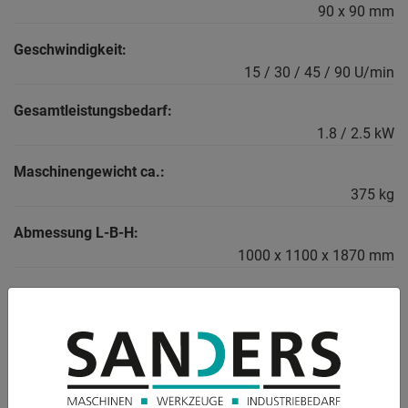
90 x 90 mm
Geschwindigkeit:
15 / 30 / 45 / 90 U/min
Gesamtleistungsbedarf:
1.8 / 2.5 kW
Maschinengewicht ca.:
375 kg
Abmessung L-B-H:
1000 x 1100 x 1870 mm
BESCHREIBUNG
Ausstattung / Beschreibung :
- Manuelle Hochleistungs-Vertikalkreissäge