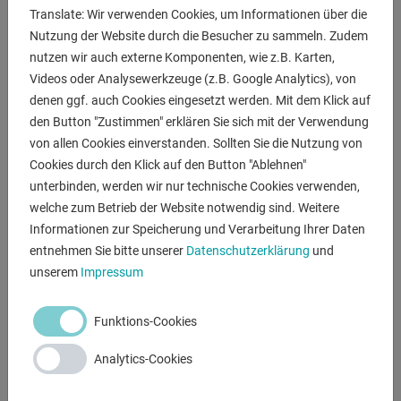
Screen-Display
Translate: Wir verwenden Cookies, um Informationen über die
* einfache und schnelle Einstellung sämtlicher
Nutzung der Website durch die Besucher zu sammeln. Zudem
Maschinenparameter
nutzen wir auch externe Komponenten, wie z.B. Karten,
* mit zusätzlichen Soft-Tasten + hintergrundbeleuchtetem
Videos oder Analysewerkzeuge (z.B. Google Analytics), von
Display
denen ggf. auch Cookies eingesetzt werden. Mit dem Klick auf
* 10 Programme mit jeweils max. 9999 Stückzahl und max.
den Button "Zustimmen" erklären Sie sich mit der Verwendung
9999,9 mm Länge
von allen Cookies einverstanden. Sollten Sie die Nutzung von
- Materialvorschub mit Schrittmotor über
Cookies durch den Klick auf den Button "Ablehnen"
Kugelumlaufspindel
unterbinden, werden wir nur technische Cookies verwenden,
welche zum Betrieb der Website notwendig sind. Weitere
* Einzelhub 600 mm wiederholbar, um jede Länge zu sägen
Informationen zur Speicherung und Verarbeitung Ihrer Daten
* Genauigkeit von ± 0,1/600 mm
entnehmen Sie bitte unserer
Datenschutzerklärung
und
- Zuführer mit Schutzhaube und Sicherheitsendschalter
unserem
Impressum
- Präzise Einstellung des Schnittvorschub mit Angabe in
mm/min
- Positionierung des Sägekopfes und Bewegung des
Funktions-Cookies
Zuführers mittels Joystick
Analytics-Cookies
- Automatische Erkennung des Schnittanfangs
- Groß dimensionierte Umlenkscheiben, nachstellbar aus