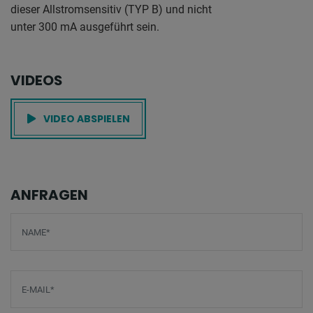
dieser Allstromsensitiv (TYP B) und nicht
unter 300 mA ausgeführt sein.
VIDEOS
VIDEO ABSPIELEN
ANFRAGEN
Screenreader label
Name
*
E-Mail
*