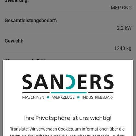
Steuerung:
MEP CNC
Gesamtleistungsbedarf:
2.2 kW
Gewicht:
1240 kg
Abmessung L-B-H:
1800 x 1900 x 1750 mm
BESCHREIBUNG
** aktueller Neupreis ca. 23.000 Euro
Ihre Privatsphäre ist uns wichtig!
** Sonderpreis auf Anfrage
Translate: Wir verwenden Cookies, um Informationen über die
Ausstattung: