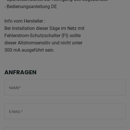
- Bedienungsanleitung DE
Info vom Hersteller :
Bei Installation dieser Säge im Netz mit
Fehlerstrom-Schutzschalter (FI) sollte
dieser Allstromsensitiv und nicht unter
300 mA ausgeführt sein.
ANFRAGEN
Screenreader label
Name
*
E-Mail
*