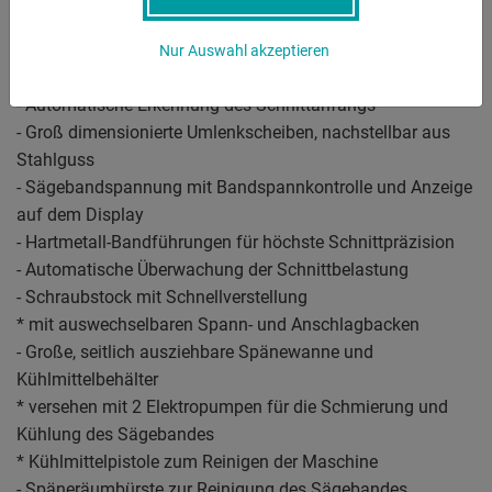
mm/min
- Positionierung des Sägekopfes und Bewegung des
Nur Auswahl akzeptieren
Zuführers mittels Joystick
- Automatische Erkennung des Schnittanfangs
- Groß dimensionierte Umlenkscheiben, nachstellbar aus
Stahlguss
- Sägebandspannung mit Bandspannkontrolle und Anzeige
auf dem Display
- Hartmetall-Bandführungen für höchste Schnittpräzision
- Automatische Überwachung der Schnittbelastung
- Schraubstock mit Schnellverstellung
* mit auswechselbaren Spann- und Anschlagbacken
- Große, seitlich ausziehbare Spänewanne und
Kühlmittelbehälter
* versehen mit 2 Elektropumpen für die Schmierung und
Kühlung des Sägebandes
* Kühlmittelpistole zum Reinigen der Maschine
- Späneräumbürste zur Reinigung des Sägebandes