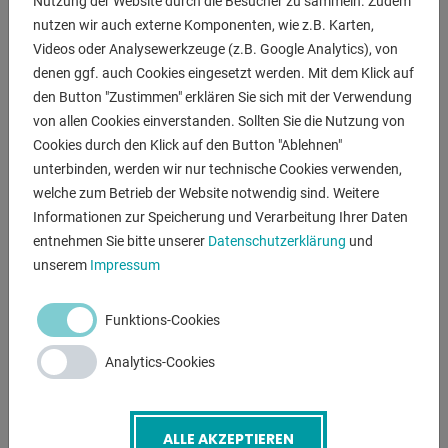
Nutzung der Website durch die Besucher zu sammeln. Zudem
- robuster elektro-hydraulischer Bandsägevollautomat
nutzen wir auch externe Komponenten, wie z.B. Karten,
(INDUSTRIE)
Videos oder Analysewerkzeuge (z.B. Google Analytics), von
- mit zusätzlicher halbautomatischer Funktion, für Schnitte
denen ggf. auch Cookies eingesetzt werden. Mit dem Klick auf
von 0° bis 60° links
den Button "Zustimmen" erklären Sie sich mit der Verwendung
- WINDOWS CE basierten MEP 50  Steuerung und 7Touch-
von allen Cookies einverstanden. Sollten Sie die Nutzung von
Screen-Display
Cookies durch den Klick auf den Button "Ablehnen"
* einfache und schnelle Einstellung sämtlicher
unterbinden, werden wir nur technische Cookies verwenden,
Maschinenparameter
welche zum Betrieb der Website notwendig sind. Weitere
* mit zusätzlichen Soft-Tasten + hintergrundbeleuchtetem
Informationen zur Speicherung und Verarbeitung Ihrer Daten
entnehmen Sie bitte unserer
Datenschutzerklärung
und
Display
unserem
Impressum
* 10 Programme mit jeweils max. 9999 Stückzahl und max.
9999,9 mm Länge
- Materialvorschub mit Schrittmotor über
Funktions-Cookies
Kugelumlaufspindel
Analytics-Cookies
* Einzelhub 600 mm wiederholbar, um jede Länge zu sägen
* Genauigkeit von ± 0,1/600 mm
- Zuführer mit Schutzhaube und Sicherheitsendschalter
ALLE AKZEPTIEREN
- Präzise Einstellung des Schnittvorschub mit Angabe in