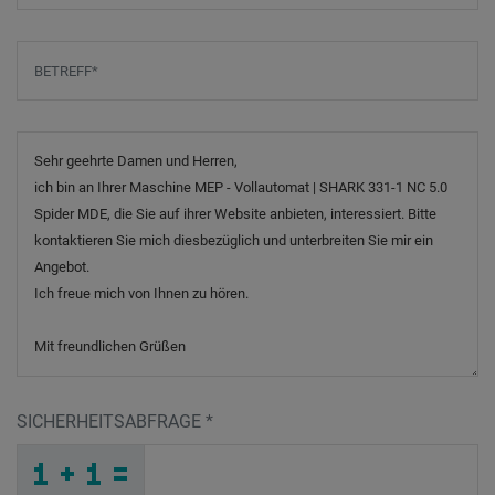
Betreff
*
Nachricht
SICHERHEITSABFRAGE
*
_
G
_
_
_
_
_
_
_
_
_
_
_
H
_
_
_
_
_
_
_
A
W
_
_
_
_
_
B
_
_
_
_
K
O
_
_
_
_
X
9
5
_
H
_
_
_
_
R
9
J
_
_
_
_
F
_
_
_
_
_
_
_
_
I
_
_
_
_
_
Z
_
_
_
_
_
W
_
_
_
_
O
W
G
E
5
B
_
_
_
_
_
_
_
_
_
T
5
K
_
_
_
_
_
_