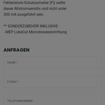
Fehlerstrom-Schutzschalter (FI) sollte
dieser Allstromsensitiv und nicht unter
300 mA ausgeführt sein.
** SONDERZUBEHÖR INKLUSIVE :
- MEP LubeCut Microdosiereinrichtung
ANFRAGEN
Screenreader label
Name
*
E-Mail
*
Telefonnummer