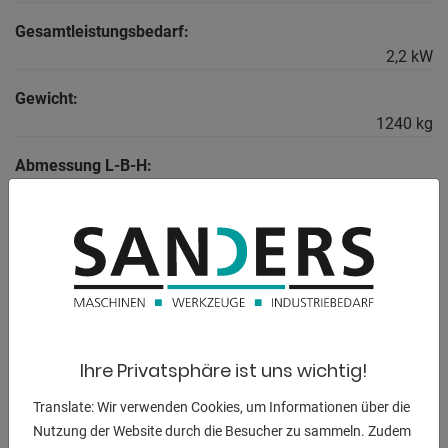
Gesamtleistungsbedarf:
2,2 kW
Gewicht:
1240 kg
Abmessung L-B-H:
1800 x 1900 x 1750 mm
BESCHREIBUNG
Ausstattung:
- robuster elektro-hydraulischer Bandsägevollautomat
Ihre Privatsphäre ist uns wichtig!
(INDUSTRIE)
- mit zusätzlicher halbautomatischer Funktion, für Schnitte
Translate: Wir verwenden Cookies, um Informationen über die
von 0° bis 60° links
Nutzung der Website durch die Besucher zu sammeln. Zudem