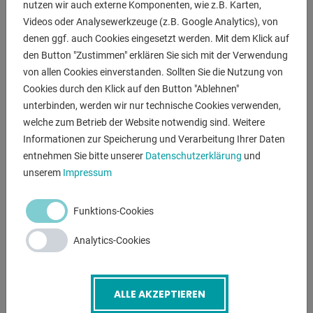
- WINDOWS CE basierten MEP 50  Steuerung und 7Touch-
nutzen wir auch externe Komponenten, wie z.B. Karten,
Screen-Display
Videos oder Analysewerkzeuge (z.B. Google Analytics), von
denen ggf. auch Cookies eingesetzt werden. Mit dem Klick auf
* einfache und schnelle Einstellung sämtlicher
den Button "Zustimmen" erklären Sie sich mit der Verwendung
Maschinenparameter
von allen Cookies einverstanden. Sollten Sie die Nutzung von
* mit zusätzlichen Soft-Tasten + hintergrundbeleuchtetem
Cookies durch den Klick auf den Button "Ablehnen"
Display
unterbinden, werden wir nur technische Cookies verwenden,
* 10 Programme mit jeweils max. 9999 Stückzahl und max.
welche zum Betrieb der Website notwendig sind. Weitere
9999,9 mm Länge
Informationen zur Speicherung und Verarbeitung Ihrer Daten
- Materialvorschub mit Schrittmotor über
entnehmen Sie bitte unserer
Datenschutzerklärung
und
Kugelumlaufspindel
unserem
Impressum
* Einzelhub 600 mm wiederholbar, um jede Länge zu sägen
* Genauigkeit von ± 0,1/600 mm
Funktions-Cookies
- Zuführer mit Schutzhaube und Sicherheitsendschalter
- Präzise Einstellung des Schnittvorschub mit Angabe in
Analytics-Cookies
mm/min
- Positionierung des Sägekopfes und Bewegung des
Zuführers mittels Joystick
ALLE AKZEPTIEREN
- Automatische Erkennung des Schnittanfangs