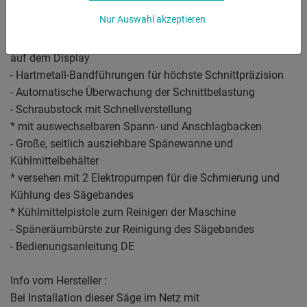
- Groß dimensionierte Umlenkscheiben, nachstellbar aus
Nur Auswahl akzeptieren
Stahlguss
- Sägebandspannung mit Bandspannkontrolle und Anzeige
auf dem Display
- Hartmetall-Bandführungen für höchste Schnittpräzision
- Automatische Überwachung der Schnittbelastung
- Schraubstock mit Schnellverstellung
* mit auswechselbaren Spann- und Anschlagbacken
- Große, seitlich ausziehbare Spänewanne und
Kühlmittelbehälter
* versehen mit 2 Elektropumpen für die Schmierung und
Kühlung des Sägebandes
* Kühlmittelpistole zum Reinigen der Maschine
- Späneräumbürste zur Reinigung des Sägebandes
- Bedienungsanleitung DE
Info vom Hersteller :
Bei Installation dieser Säge im Netz mit