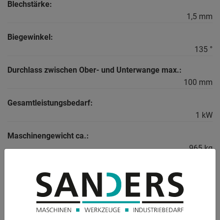
Blechstärke:
1,5 mm
Biegewinkel:
135 °
Durchlass zwischen Ober- und Unterwange max.:
100 mm
Gesamtleistungsbedarf:
1 kW
Maschinengewicht ca.:
965 kg
Raumbedarf ca.:
2680 x 640 x 1100 mm