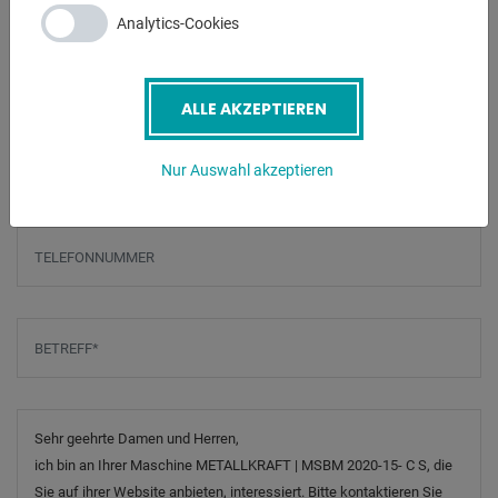
ANFRAGEN
Analytics-Cookies
Screenreader label
Name
*
ALLE AKZEPTIEREN
E-Mail
*
Nur Auswahl akzeptieren
Telefonnummer
Betreff
*
Nachricht