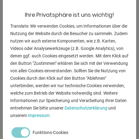
BESCHREIBUNG
Ihre Privatsphäre ist uns wichtig!
** aktueller Neupreis 9.990 EURO
Translate: Wir verwenden Cookies, um Informationen über die
** Sonderpreis auf Anfrage
Nutzung der Website durch die Besucher zu sammeln. Zudem
nutzen wir auch externe Komponenten, wie z.B. Karten,
Beschreibung:
Videos oder Analysewerkzeuge (z.B. Google Analytics), von
- Fußbedienung ermöglicht Positionierung des Blechs mit
denen ggf. auch Cookies eingesetzt werden. Mit dem Klick auf
beiden Händen
den Button "Zustimmen" erklären Sie sich mit der Verwendung
- Werkstückklemmung und Biegevorgang erfolgen
von allen Cookies einverstanden. Sollten Sie die Nutzung von
motorisch über einen Kettenantrieb
Cookies durch den Klick auf den Button "Ablehnen"
- Einstellung des Biegewinkels manuell, Ablesen des
unterbinden, werden wir nur technische Cookies verwenden,
Winkels an einem Skalenring
welche zum Betrieb der Website notwendig sind. Weitere
- Viele Biegemöglichkeiten mit segmentierter Oberwange
Informationen zur Speicherung und Verarbeitung Ihrer Daten
- Genaue Bewegung der Biegewange über
entnehmen Sie bitte unserer
Datenschutzerklärung
und
großdimensionierte Flachführungen
unserem
Impressum
- Schwere, robuste Schweißkonstruktion
Funktions-Cookies