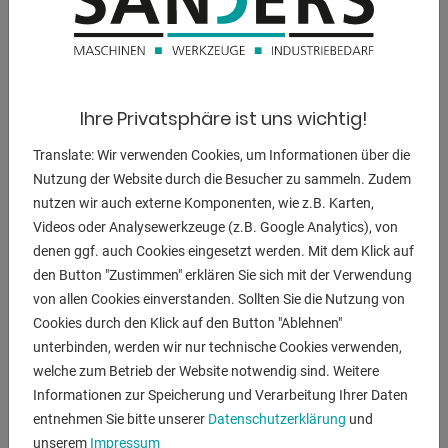
Buchsen; Press- und
Quetscharbeiten; Belastungstests und
Schweißprobenprüfungen; uvm.
- Stabile Schweißkonstruktion
- Robuster Rahmen mit Lochung für die Verstellung des
Ihre Privatsphäre ist uns wichtig!
Arbeitstisches
- Zuverlässige, besonders präzise Hydraulik aus
Translate: Wir verwenden Cookies, um Informationen über die
europäischer Fertigung
Nutzung der Website durch die Besucher zu sammeln. Zudem
- Druckaufbau durch Hand-oder Fußbetätigung des
nutzen wir auch externe Komponenten, wie z.B. Karten,
Pumpenhebels
Videos oder Analysewerkzeuge (z.B. Google Analytics), von
denen ggf. auch Cookies eingesetzt werden. Mit dem Klick auf
- Durch Fußpumpe beide Hände frei für Fixierung des
den Button "Zustimmen" erklären Sie sich mit der Verwendung
Werkstückes
von allen Cookies einverstanden. Sollten Sie die Nutzung von
- Pressdruck über Manometer ablesbar
Cookies durch den Klick auf den Button "Ablehnen"
- Mit automatischem Rücklauf des Kolbens
unterbinden, werden wir nur technische Cookies verwenden,
- Mit Sicherheitsventil zum Schutz vor Überlastung
welche zum Betrieb der Website notwendig sind. Weitere
Informationen zur Speicherung und Verarbeitung Ihrer Daten
Belastung max. Prismenbacke 5 t
entnehmen Sie bitte unserer
Datenschutzerklärung
und
Kolbenhub 160 mm
unserem
Impressum