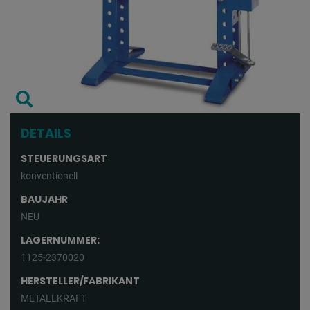
DETAILS
STEUERUNGSART
konventionell
BAUJAHR
NEU
LAGERNUMMER:
1125-2370020
HERSTELLER/FABRIKANT
METALLKRAFT