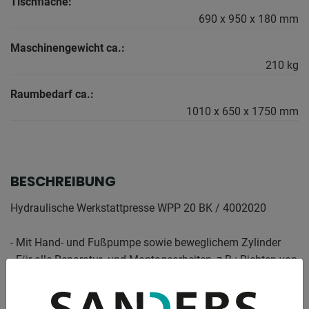
Tischfläche:
690 x 950 x 180 mm
Maschinengewicht ca.:
210 kg
Raumbedarf ca.:
1010 x 650 x 1750 mm
BESCHREIBUNG
Hydraulische Werkstattpresse WPP 20 BK / 4002020
- Mit Hand- und Fußpumpe sowie beweglichem Zylinder
- Für alle Reparatur- und Montagearbeiten, z.B.: Richten von
Achsen, Trägern,
Wellen, usw.; Aus- und Einpressen von Lagern, Bolzen und