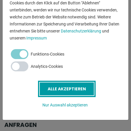
BESCHREIBUNG
Cookies durch den Klick auf den Button "Ablehnen"
unterbinden, werden wir nur technische Cookies verwenden,
- robuste / leistungsstarke CNC Universalfräsmaschine
welche zum Betrieb der Website notwendig sind. Weitere
- inklusive Fanuc Steuerung
Informationen zur Speicherung und Verarbeitung Ihrer Daten
- knematischer Fräskopf
entnehmen Sie bitte unserer
Datenschutzerklärung
und
- automatische Vorschübe in X/Z/Y Achse
unserem
Impressum
- Zentralschmierung
- Kühlmitteleinrichtung
Funktions-Cookies
- schwenkbare Maschinenleuchte
- Spritzschutzwanne
Analytics-Cookies
- separater Transformator
ALLE AKZEPTIEREN
Nur Auswahl akzeptieren
ANFRAGEN