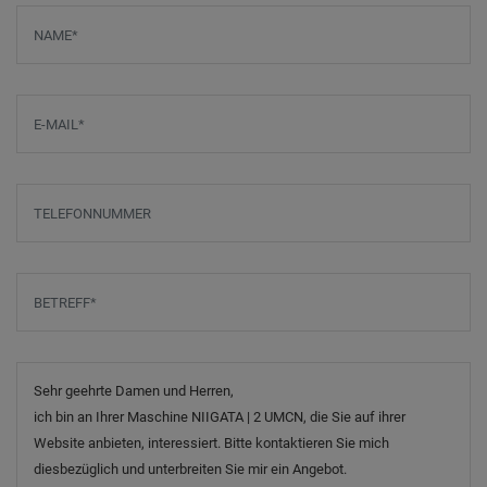
Screenreader label
Name
*
E-Mail
*
Telefonnummer
Betreff
*
Nachricht