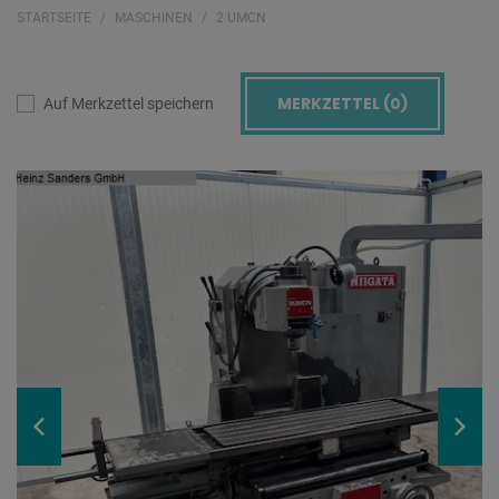
STARTSEITE
MASCHINEN
2 UMCN
MERKZETTEL (
0
)
Auf Merkzettel speichern