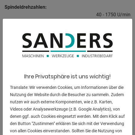
Spindeldrehzahlen:
40 - 1750 U/min
Spindeldrehzahl::
12 Stück
Steuerung:
Gesamtleistungsbedarf:
5,5 kW
Ihre Privatsphäre ist uns wichtig!
Maschinengewicht ca.:
2,4 t
Translate: Wir verwenden Cookies, um Informationen über die
Nutzung der Website durch die Besucher zu sammeln. Zudem
Raumbedarf ca.:
nutzen wir auch externe Komponenten, wie z.B. Karten,
1,9 x 2,0 x 1,5 m
Videos oder Analysewerkzeuge (z.B. Google Analytics), von
denen ggf. auch Cookies eingesetzt werden. Mit dem Klick auf
den Button "Zustimmen" erklären Sie sich mit der Verwendung
von allen Cookies einverstanden. Sollten Sie die Nutzung von