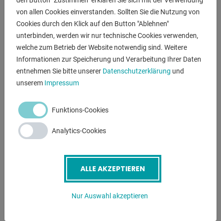
den Button "Zustimmen" erklären Sie sich mit der Verwendung
von allen Cookies einverstanden. Sollten Sie die Nutzung von
Cookies durch den Klick auf den Button "Ablehnen"
ANFRAGEN
unterbinden, werden wir nur technische Cookies verwenden,
Screenreader label
Name
*
welche zum Betrieb der Website notwendig sind. Weitere
Informationen zur Speicherung und Verarbeitung Ihrer Daten
entnehmen Sie bitte unserer
Datenschutzerklärung
und
unserem
Impressum
E-Mail
*
Funktions-Cookies
Telefonnummer
Analytics-Cookies
Betreff
*
ALLE AKZEPTIEREN
Nur Auswahl akzeptieren
Nachricht