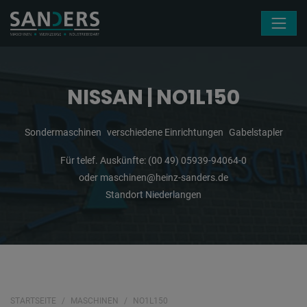
Navigation überspringen
NISSAN | NO1L150
Sondermaschinen
verschiedene Einrichtungen
Gabelstapler
Für telef. Auskünfte:
(00 49) 05939-94064-0
oder
maschinen@heinz-sanders.de
Standort Niederlangen
STARTSEITE
MASCHINEN
NO1L150