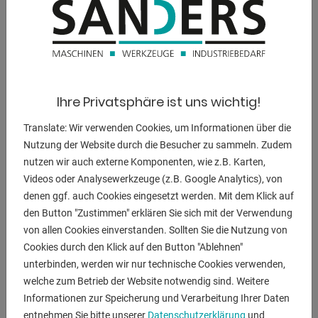
730 x 540 x 1530 m
BESCHREIBUNG
Ihre Privatsphäre ist uns wichtig!
Ausstattung:
- Stempel-Schnellwechsel-Vorrichtung bis Ø 31 mm - grüne
Translate: Wir verwenden Cookies, um Informationen über die
Serie -
Nutzung der Website durch die Besucher zu sammeln. Zudem
eingebaut: Rundstempel Nr. 5 Ø 25,0 mm und Rundmatrize
nutzen wir auch externe Komponenten, wie z.B. Karten,
Nr. 3 Ø 25,7 mm
Videos oder Analysewerkzeuge (z.B. Google Analytics), von
denen ggf. auch Cookies eingesetzt werden. Mit dem Klick auf
- Gratis: LED Beleuchtung im Stanzenbereich
den Button "Zustimmen" erklären Sie sich mit der Verwendung
- abschwenkbarer Abstreifer (Platten auswechselbar)
von allen Cookies einverstanden. Sollten Sie die Nutzung von
- diverse Materialauflagetische sind separat erhältlich
Cookies durch den Klick auf den Button "Ablehnen"
- Stützbock
unterbinden, werden wir nur technische Cookies verwenden,
- 2-Stufen-Fußtaster, mit Doppeldruck für
welche zum Betrieb der Website notwendig sind. Weitere
Körnersuchfunktion
Informationen zur Speicherung und Verarbeitung Ihrer Daten
- elektrische Bedienelemente
entnehmen Sie bitte unserer
Datenschutzerklärung
und