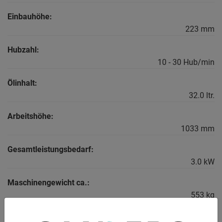
Einbauhöhe:
223 mm
Hubzahl:
10 - 30 Hub/min
Ölinhalt:
32.0 ltr.
Arbeitshöhe:
1033 mm
Gesamtleistungsbedarf:
3.0 kW
Maschinengewicht ca.:
553 kg
Raumbedarf ca.: