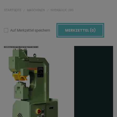
STARTSEITE
MASCHINEN
HYDRAULIC 280
MERKZETTEL (
0
)
Auf Merkzettel speichern