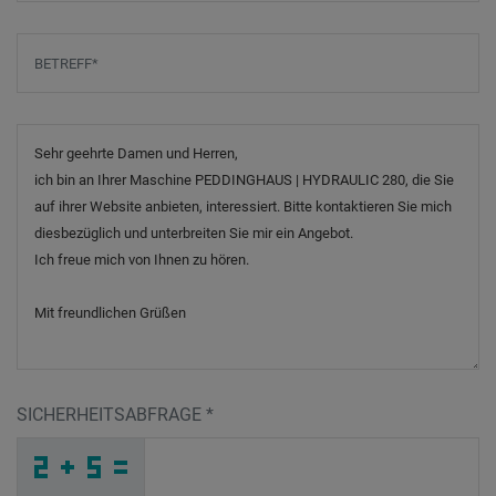
Betreff
*
Nachricht
SICHERHEITSABFRAGE
*
B
G
E
_
_
_
_
_
_
_
_
_
J
P
R
_
_
_
_
_
_
_
_
4
_
_
_
_
X
_
_
_
_
I
_
_
_
_
_
5
I
J
N
D
P
_
_
_
3
H
5
_
_
_
8
T
5
_
_
_
_
_
_
H
_
_
_
_
_
_
4
_
_
_
_
_
_
4
_
_
_
K
S
L
Z
5
U
_
_
_
_
_
_
_
_
_
5
R
I
_
_
_
_
_
_