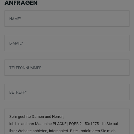
ANFRAGEN
Screenreader label
Name
*
E-Mail
*
Telefonnummer
Betreff
*
Nachricht