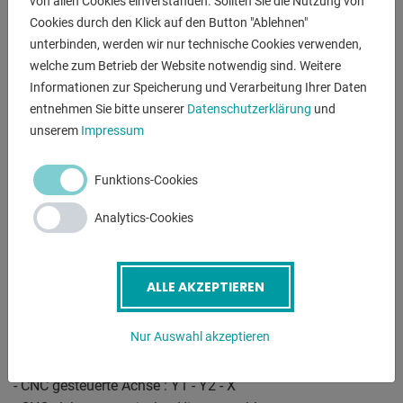
von allen Cookies einverstanden. Sollten Sie die Nutzung von
Cookies durch den Klick auf den Button "Ablehnen"
-----------------------------------------------------------
unterbinden, werden wir nur technische Cookies verwenden,
PLACKE elektro-hydraulische CNC Gesenkbiegepresse
welche zum Betrieb der Website notwendig sind. Weitere
speziell für die Produktion von Kleinteilen entwickelt
Informationen zur Speicherung und Verarbeitung Ihrer Daten
entnehmen Sie bitte unserer
Datenschutzerklärung
und
Die Vorteile:
unserem
Impressum
 Geringer Energieverbrauch
 Hoher Bedienkomfort
Funktions-Cookies
 Breites Anwendungsspektrum
 Schnell, robust, geräuscharm
Analytics-Cookies
 Serienmäßig mit CNC-Steuerung
-----------------------------------------------------------
ALLE AKZEPTIEREN
Ausstattung:
- CNC elektro-hydraulische Gesenkbiegepresse mit 1x
Nur Auswahl akzeptieren
Arbeitszylinder
- DELEM CNC Steuerung Modell "DM 51"
- CNC gesteuerte Achse : Y1 - Y2 - X