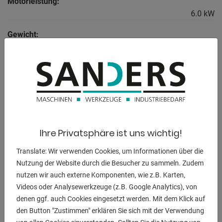
Motorleistung:
6.0 kW
Gewicht:
4300 kg
Abmessung L-B-H:
1930 x 1510 x 2390 mm
BESCHREIBUNG
Ihre Privatsphäre ist uns wichtig!
** aktueller Neupreis ca. 80.000 Euro
Translate: Wir verwenden Cookies, um Informationen über die
** Sonderpreis auf Anfrage
Nutzung der Website durch die Besucher zu sammeln. Zudem
** guter / gepflegter Zustand (!!)
nutzen wir auch externe Komponenten, wie z.B. Karten,
Videos oder Analysewerkzeuge (z.B. Google Analytics), von
- im überprüften Zustand - Maschinenvideo -
denen ggf. auch Cookies eingesetzt werden. Mit dem Klick auf
https://www.youtube.com/watch?v=5L8L2AYv0PU
den Button "Zustimmen" erklären Sie sich mit der Verwendung