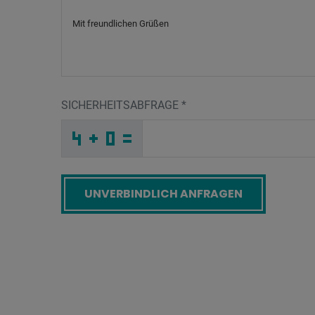
SICHERHEITSABFRAGE
*
M
_
_
_
_
_
_
_
_
_
_
_
X
H
W
_
_
_
_
_
_
X
_
6
_
_
_
_
6
_
_
_
_
C
_
3
_
_
_
F
1
6
7
7
T
_
_
_
B
1
D
_
_
_
F
_
9
_
_
_
_
_
_
_
_
N
_
_
_
_
7
_
_
_
_
G
_
L
_
_
_
5
O
4
_
_
5
_
_
_
_
_
_
_
_
_
B
N
J
_
_
_
_
_
_
Screenreader label