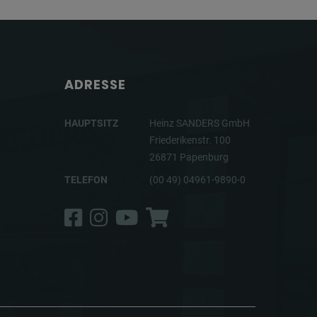
ADRESSE
HAUPTSITZ
Heinz SANDERS GmbH
Friederikenstr. 100
26871 Papenburg
TELEFON
(00 49) 04961-9890-0
Facebook
Instagram
YouTube
Shop