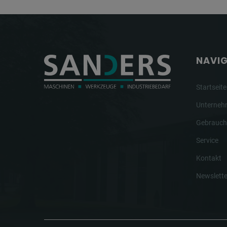
NAVI
Startseite
Unterne
Gebrauch
Service
Kontakt
Newslette