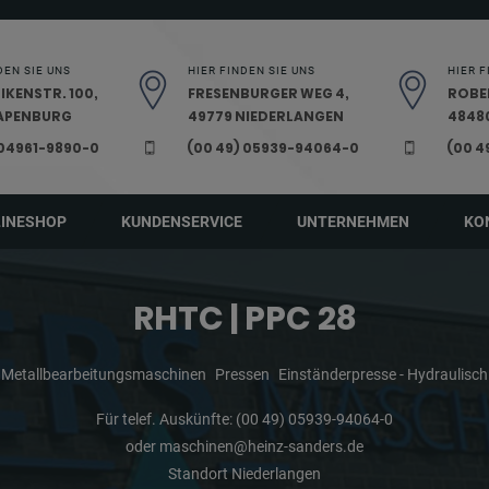
DEN SIE UNS
HIER FINDEN SIE UNS
HIER F
IKENSTR. 100,
FRESENBURGER WEG 4,
ROBE
PAPENBURG
49779 NIEDERLANGEN
48480
 04961-9890-0
(00 49) 05939-94064-0
(00 4
LINESHOP
KUNDENSERVICE
UNTERNEHMEN
KO
RHTC | PPC 28
Metallbearbeitungsmaschinen
Pressen
Einständerpresse - Hydraulisch
Für telef. Auskünfte:
(00 49) 05939-94064-0
oder
maschinen@heinz-sanders.de
Standort Niederlangen