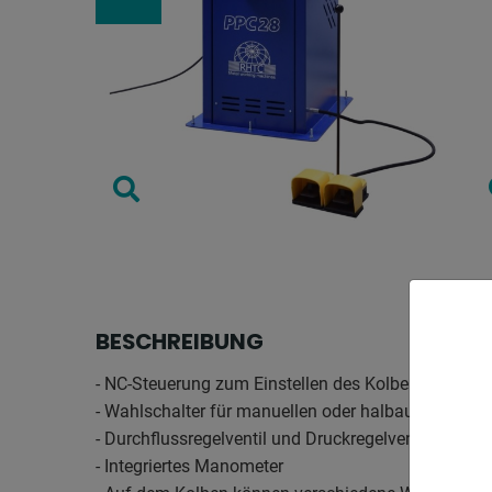
BESCHREIBUNG
- NC-Steuerung zum Einstellen des Kolbenhubs
- Wahlschalter für manuellen oder halbautomatisch
- Durchflussregelventil und Druckregelventil
- Integriertes Manometer