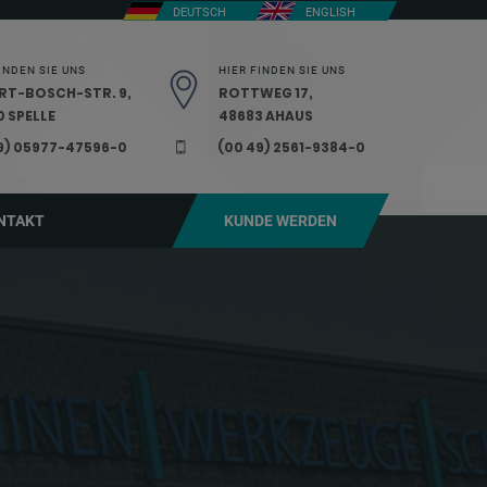
DEUTSCH
ENGLISH
INDEN SIE UNS
HIER FINDEN SIE UNS
RT-BOSCH-STR. 9,
ROTTWEG 17,
 SPELLE
48683 AHAUS
9) 05977-47596-0
(00 49) 2561-9384-0
NTAKT
KUNDE WERDEN