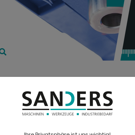
TECHNISC
Druck:
en Betrieb
Ausladung:
Hub:
Ihre Privatsphäre ist uns wichtig!