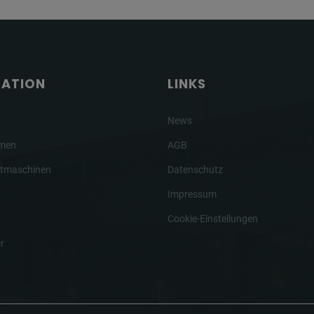
GATION
LINKS
News
hmen
AGB
tmaschinen
Datenschutz
Impressum
Cookie-Einstellungen
r