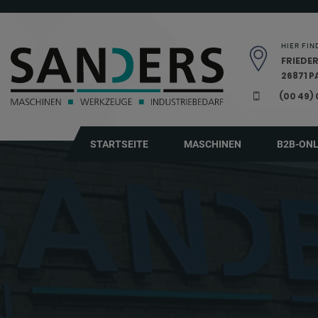
Navigation überspringen
HIER FIN
FRIEDER
26871 
(00 49)
STARTSEITE
MASCHINEN
B2B-ON