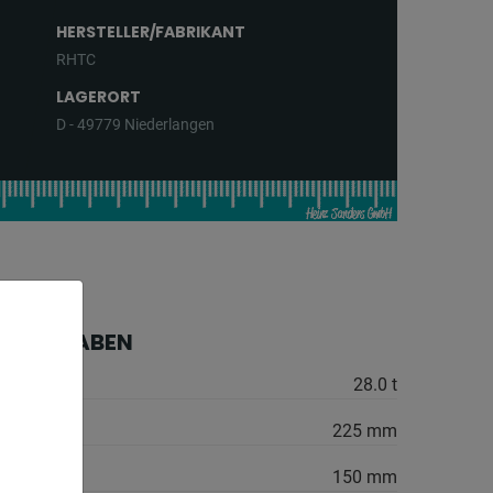
HERSTELLER/FABRIKANT
RHTC
LAGERORT
D - 49779 Niederlangen
HE ANGABEN
28.0 t
225 mm
150 mm