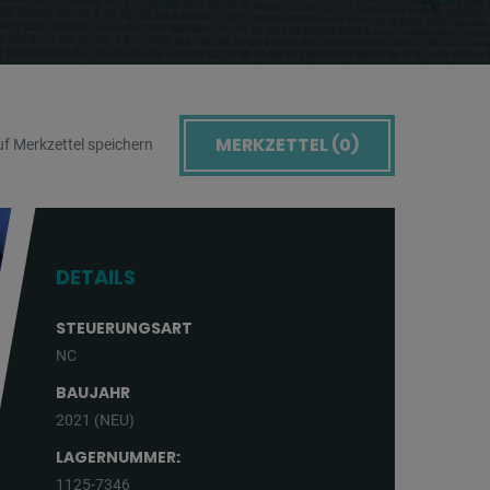
MERKZETTEL (
0
)
f Merkzettel speichern
DETAILS
STEUERUNGSART
NC
BAUJAHR
2021 (NEU)
LAGERNUMMER:
1125-7346