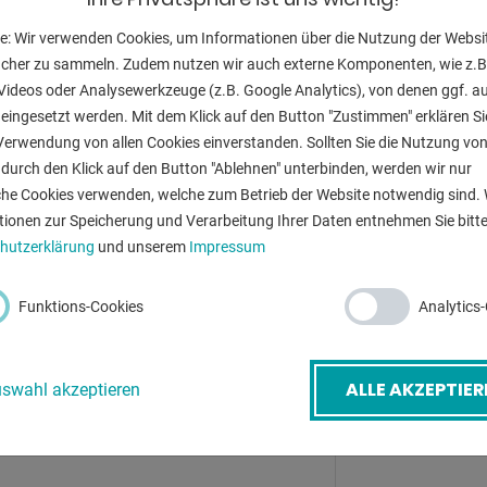
talliert werden  innen
 Werkzeuge
Tischfläche:
e: Wir verwenden Cookies, um Informationen über die Nutzung der Websi
ucher zu sammeln. Zudem nutzen wir auch externe Komponenten, wie z.B
Arbeitsgeschwi
Videos oder Analysewerkzeuge (z.B. Google Analytics), von denen ggf. a
eingesetzt werden. Mit dem Klick auf den Button "Zustimmen" erklären Si
Rücklaufgeschw
Verwendung von allen Cookies einverstanden. Sollten Sie die Nutzung vo
Gesamtleistun
durch den Klick auf den Button "Ablehnen" unterbinden, werden wir nur
che Cookies verwenden, welche zum Betrieb der Website notwendig sind. 
-Mail
*
Maschinengewi
tionen zur Speicherung und Verarbeitung Ihrer Daten entnehmen Sie bitte
hutzerklärung
und unserem
Impressum
Raumbedarf ca
etreff
*
Funktions-Cookies
Analytics
ZURÜ
ALLE AKZEPTIER
swahl akzeptieren