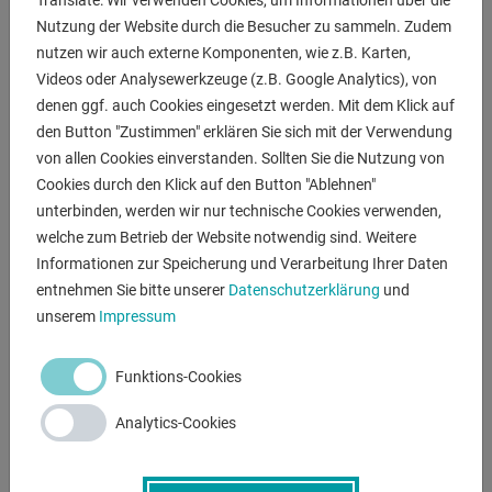
Translate: Wir verwenden Cookies, um Informationen über die
Nutzung der Website durch die Besucher zu sammeln. Zudem
- Unsere Unterstellböcke zeichnen sich durch ihre stabile
nutzen wir auch externe Komponenten, wie z.B. Karten,
Konstruktion, hohe
Videos oder Analysewerkzeuge (z.B. Google Analytics), von
laststabile Standfestigkeit und unverwüstliche
denen ggf. auch Cookies eingesetzt werden. Mit dem Klick auf
Lebensdauer aus.
den Button "Zustimmen" erklären Sie sich mit der Verwendung
- Bockauflage aus Siebdruck
von allen Cookies einverstanden. Sollten Sie die Nutzung von
- pulverbeschichtet in RAL 5010 enzianblau
Cookies durch den Klick auf den Button "Ablehnen"
- CE Kennzeichnung
unterbinden, werden wir nur technische Cookies verwenden,
welche zum Betrieb der Website notwendig sind. Weitere
- Transport auf Anfrage
Informationen zur Speicherung und Verarbeitung Ihrer Daten
entnehmen Sie bitte unserer
Datenschutzerklärung
und
unserem
Impressum
ANFRAGEN
Screenreader label
Name
*
Funktions-Cookies
Analytics-Cookies
E-Mail
*