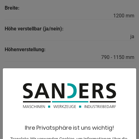
Breite:
1200 mm
Höhe verstellbar (ja/nein):
ja
Höhenverstellung:
790 - 1150 mm
Auflagefläche:
120 x 1200 mm
BESCHREIBUNG
** Unterstellbock, Montagebock, Stahlbock, Schweißtisch,
Ihre Privatsphäre ist uns wichtig!
Montagetisch,
Stahlbock, Arbeitsbock **