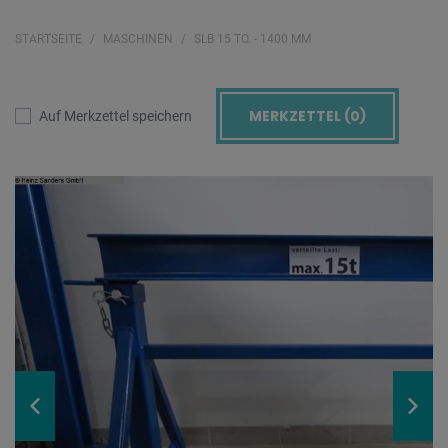
STARTSEITE
MASCHINEN
SLB 15 TO. - 1400 MM
MERKZETTEL (
0
)
Auf Merkzettel speichern