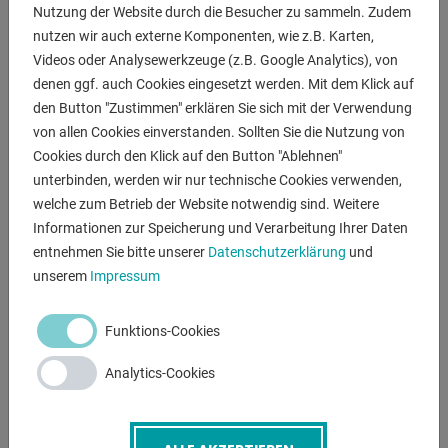
Nutzung der Website durch die Besucher zu sammeln. Zudem
nutzen wir auch externe Komponenten, wie z.B. Karten,
- Unsere Unterstellböcke zeichnen sich durch ihre stabile
Videos oder Analysewerkzeuge (z.B. Google Analytics), von
Konstruktion, hohe
denen ggf. auch Cookies eingesetzt werden. Mit dem Klick auf
laststabile Standfestigkeit und unverwüstliche
den Button "Zustimmen" erklären Sie sich mit der Verwendung
Lebensdauer aus.
von allen Cookies einverstanden. Sollten Sie die Nutzung von
- pulverbeschichtet in RAL 5010 enzianblau
Cookies durch den Klick auf den Button "Ablehnen"
- CE Kennzeichnung
unterbinden, werden wir nur technische Cookies verwenden,
- Transport auf Anfrage
welche zum Betrieb der Website notwendig sind. Weitere
Informationen zur Speicherung und Verarbeitung Ihrer Daten
entnehmen Sie bitte unserer
Datenschutzerklärung
und
ANFRAGEN
unserem
Impressum
Screenreader label
Name
*
Funktions-Cookies
Analytics-Cookies
E-Mail
*