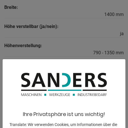
Breite:
1400 mm
Höhe verstellbar (ja/nein):
ja
Höhenverstellung:
790 - 1350 mm
Auflagefläche:
120 x 1400 mm
BESCHREIBUNG
** Unterstellbock, Montagebock, Stahlbock, Schweißtisch,
Ihre Privatsphäre ist uns wichtig!
Montagetisch,
Translate: Wir verwenden Cookies, um Informationen über die
Stahlbock, Arbeitsbock **