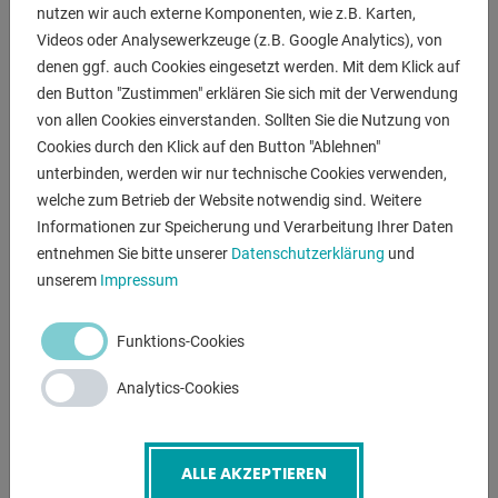
nutzen wir auch externe Komponenten, wie z.B. Karten,
Konstruktion, hohe
Videos oder Analysewerkzeuge (z.B. Google Analytics), von
laststabile Standfestigkeit und unverwüstliche
denen ggf. auch Cookies eingesetzt werden. Mit dem Klick auf
Lebensdauer aus.
den Button "Zustimmen" erklären Sie sich mit der Verwendung
- pulverbeschichtet in RAL 5010 enzianblau
von allen Cookies einverstanden. Sollten Sie die Nutzung von
- Transport auf Anfrage
Cookies durch den Klick auf den Button "Ablehnen"
- CE - Kennzeichnung
unterbinden, werden wir nur technische Cookies verwenden,
welche zum Betrieb der Website notwendig sind. Weitere
Informationen zur Speicherung und Verarbeitung Ihrer Daten
ANFRAGEN
entnehmen Sie bitte unserer
Datenschutzerklärung
und
unserem
Impressum
Screenreader label
Name
*
Funktions-Cookies
E-Mail
*
Analytics-Cookies
Telefonnummer
ALLE AKZEPTIEREN