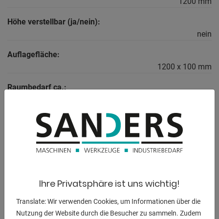
1200 mm
Höhe verstellbar (ja/nein):
nein
Auflagefläche:
1200 x 100 mm
Raumbedarf ca.:
1,2 x 0,53 x 0,5 m
BESCHREIBUNG
** Unterstellbock, Montagebock, Stahlbock, Schweißtisch,
Montagetisch,
Ihre Privatsphäre ist uns wichtig!
Stahlbock, Arbeitsbock **
Translate: Wir verwenden Cookies, um Informationen über die
Nutzung der Website durch die Besucher zu sammeln. Zudem
- Unsere Unterstellböcke zeichnen sich durch ihre stabile