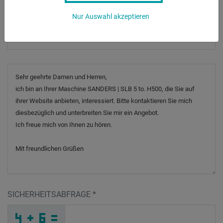
Nur Auswahl akzeptieren
Betreff
*
Nachricht
SICHERHEITSABFRAGE
*
H
_
_
_
_
_
_
_
_
_
_
_
L
H
M
_
_
_
_
_
_
I
_
3
_
_
_
_
C
_
_
_
_
G
_
_
_
_
_
E
O
I
O
2
Y
_
_
_
H
2
2
_
_
_
X
M
A
_
_
_
_
_
_
_
_
N
_
_
_
_
4
_
_
_
_
5
_
G
_
_
_
8
E
C
_
_
9
_
_
_
_
_
_
_
_
_
4
K
F
_
_
_
_
_
_