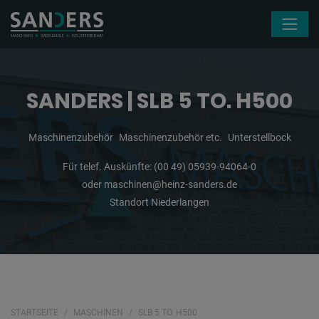
Navigation überspringen
SANDERS | SLB 5 TO. H500
Maschinenzubehör
Maschinenzubehör etc.
Unterstellbock
Für telef. Auskünfte:
(00 49) 05939-94064-0
oder
maschinen@heinz-sanders.de
Standort Niederlangen
STARTSEITE
MASCHINEN
SLB 5 TO. H500