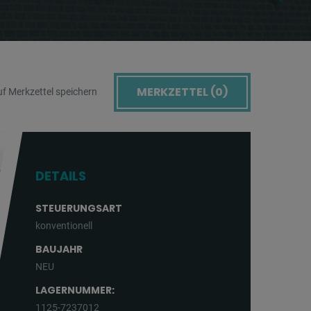
MERKZETTEL (
0
)
f Merkzettel speichern
DETAILS
STEUERUNGSART
konventionell
BAUJAHR
NEU
LAGERNUMMER:
1125-7237012