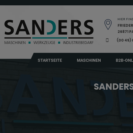
Navigation überspringen
HIER FIN
FRIEDER
26871 
(00 49)
STARTSEITE
MASCHINEN
B2B-ON
SANDERS