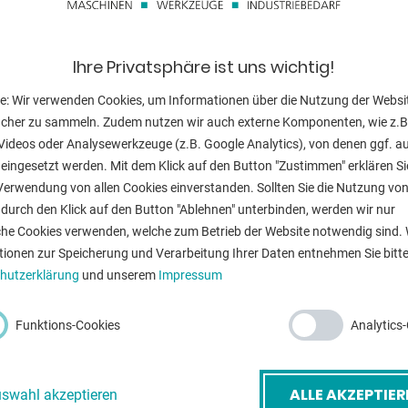
au, RAL 6011 grün oder RAL
Innenabmessun
ockrollen
Maschinengewi
Ihre Privatsphäre ist uns wichtig!
Raumbedarf ca
e: Wir verwenden Cookies, um Informationen über die Nutzung der Websi
ucher zu sammeln. Zudem nutzen wir auch externe Komponenten, wie z.B
kung
Videos oder Analysewerkzeuge (z.B. Google Analytics), von denen ggf. a
eingesetzt werden. Mit dem Klick auf den Button "Zustimmen" erklären Si
Verwendung von allen Cookies einverstanden. Sollten Sie die Nutzung vo
ZURÜ
durch den Klick auf den Button "Ablehnen" unterbinden, werden wir nur
che Cookies verwenden, welche zum Betrieb der Website notwendig sind. 
tionen zur Speicherung und Verarbeitung Ihrer Daten entnehmen Sie bitte
hutzerklärung
und unserem
Impressum
-Mail
*
Funktions-Cookies
Analytics
etreff
*
ALLE AKZEPTIER
swahl akzeptieren