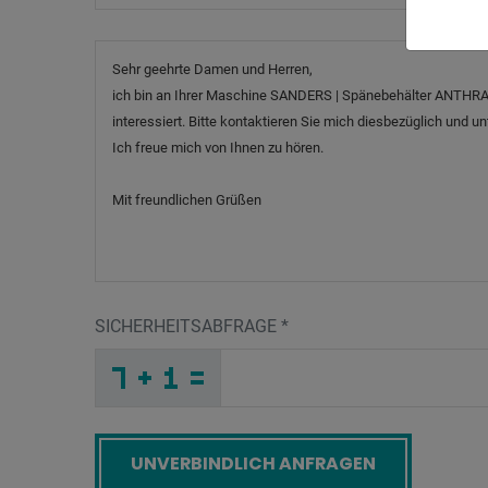
Nachricht
SICHERHEITSABFRAGE
*
F
7
9
_
_
_
_
_
_
_
_
_
_
4
_
_
_
_
_
_
_
_
_
B
_
_
_
_
C
_
_
_
_
9
N
_
_
_
_
R
6
X
_
_
3
_
_
_
1
H
J
_
_
_
_
N
_
_
_
_
_
_
_
_
_
Z
_
_
_
_
D
_
_
_
_
_
5
_
_
_
_
B
Y
W
_
_
E
_
_
_
_
_
_
_
_
_
K
L
2
_
_
_
_
_
_
Screenreader label