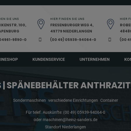
DEN SIE UNS
HIER FINDEN SIE UNS
HIER F
IKENSTR. 100,
FRESENBURGER WEG 4,
ROBE
PAPENBURG
49779 NIEDERLANGEN
48480
 04961-9890-0
(00 49) 05939-94064-0
(00 4
LINESHOP
KUNDENSERVICE
UNTERNEHMEN
KO
 | SPÄNEBEHÄLTER ANTHRAZI
Sondermaschinen
verschiedene Einrichtungen
Container
Für telef. Auskünfte:
(00 49) 05939-94064-0
oder
maschinen@heinz-sanders.de
Standort Niederlangen