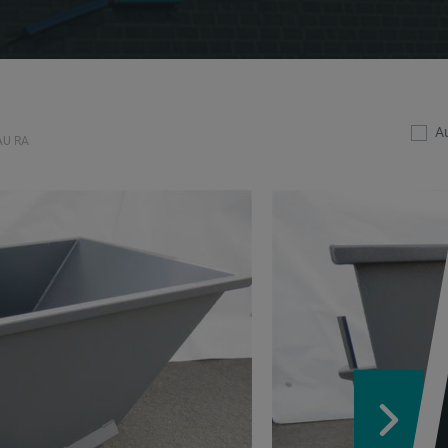
Au
AU RA