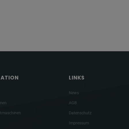
GATION
LINKS
News
hmen
AGB
tmaschinen
Datenschutz
Impressum