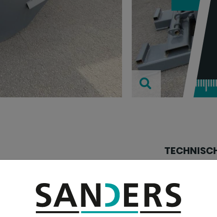
TECHNISC
Industrieabfällen
Länge:
Breite:
eblichen Lagern von
Höhe: