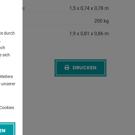
g (LxBxH):
1,5 x 0,74 x 0,78 m
cht ca.:
200 kg
.:
1,9 x 0,81 x 0,86 m
te durch
.
uch
e sich
n
DRUCKEN
CK
Weitere
 unserer
-Cookies
EN