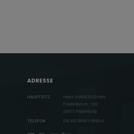
ADRESSE
HAUPTSITZ
Heinz SANDERS GmbH
Friederikenstr. 100
26871 Papenburg
TELEFON
(00 49) 04961-9890-0