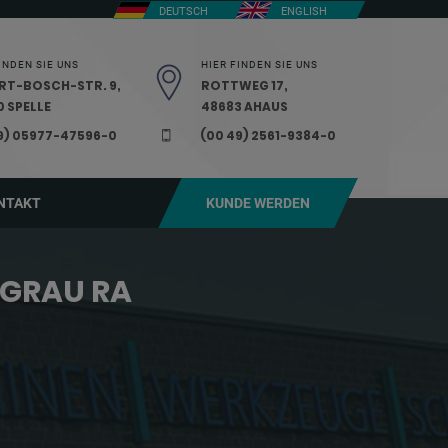
DEUTSCH
ENGLISH
INDEN SIE UNS
HIER FINDEN SIE UNS
RT-BOSCH-STR. 9,
ROTTWEG 17,
 SPELLE
48683 AHAUS
9) 05977-47596-0
(00 49) 2561-9384-0
NTAKT
KUNDE WERDEN
TGRAU RA