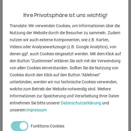
** mit sehr guter Ausstattung (!!)
Ihre Privatsphäre ist uns wichtig!
Ausstattung:
Translate: Wir verwenden Cookies, um Informationen über die
- CNC elektro-motorische universelle
Nutzung der Website durch die Besucher zu sammeln. Zudem
Schwenkbiegemaschine
nutzen wir auch externe Komponenten, wie z.B. Karten,
* hochpräzise Mechanik mit moderner Steuerungstechnik
Videos oder Analysewerkzeuge (z.B. Google Analytics), von
* für die Einzel- und Serienfertigung
denen ggf. auch Cookies eingesetzt werden. Mit dem Klick auf
* robuster Schnelläufer mit hohen Achsen-
den Button "Zustimmen" erklären Sie sich mit der Verwendung
Geschwindigkeiten
von allen Cookies einverstanden. Sollten Sie die Nutzung von
* verwindungsfreie Schweißkonstruktion
Cookies durch den Klick auf den Button "Ablehnen"
- drehbare Oberwange / als automatisches
unterbinden, werden wir nur technische Cookies verwenden,
Werkzeugwechselsystem
welche zum Betrieb der Website notwendig sind. Weitere
* mit 2x Werkzeugstationen (Scharf- und geteilte
Informationen zur Speicherung und Verarbeitung Ihrer Daten
Geißfußbiegeschiene)
entnehmen Sie bitte unserer
Datenschutzerklärung
und
* reduziert Rüst- und Leerlaufzeiten
unserem
Impressum
* erspart zeitaufwendige Werkzeugwechsel und Justierung
- SCHRÖDER CNC Steuerung Modell POS 2000
Funktions-Cookies
* Bedienfeld vorne rechts (mit PC-Maus bedienbar)