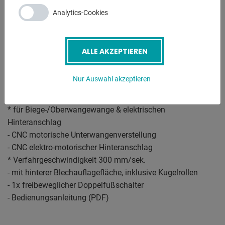
* Farbdisplay
Analytics-Cookies
* USB Schnittstelle
* automatische Zuschnittsberechnung
* Material- und Werkzeugbibliothek
ALLE AKZEPTIEREN
* maßgenaue Biegesimulation
* Betriebssystem Windows XP
Nur Auswahl akzeptieren
* schwenkbare Bedienung, rechts vorne
- Servo-Umrichtergesteuerte Antriebe
* für Biege-/Oberwangewange & elektrischen
Hinteranschlag
- CNC motorische Unterwangenverstellung
- CNC elektro-motorischer Hinteranschlag
* Verfahrgeschwindigkeit 300 mm/sek.
- mit hinterer Blechauflagefläche, inklusive Kugelrollen
- 1x freibeweglicher Doppelfußschalter
- Bedienungsanleitung (PDF)