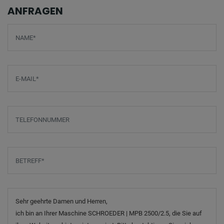
ANFRAGEN
Screenreader label
Name
*
E-Mail
*
Telefonnummer
Betreff
*
Nachricht