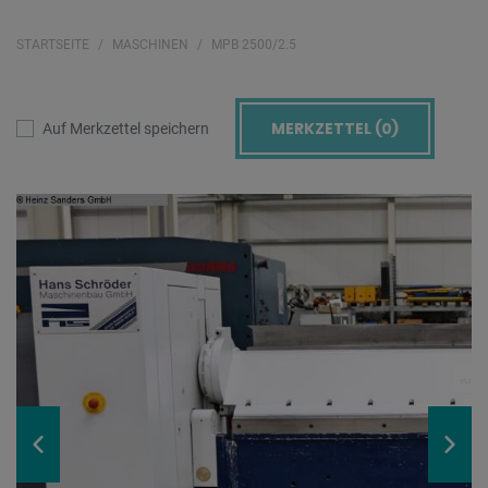
STARTSEITE
MASCHINEN
MPB 2500/2.5
MERKZETTEL (
0
)
Auf Merkzettel speichern