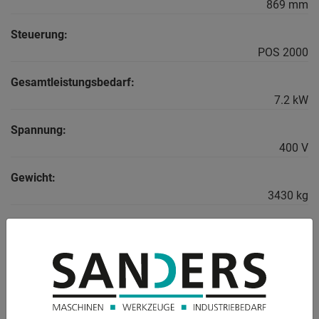
869 mm
Steuerung:
POS 2000
Gesamtleistungsbedarf:
7.2 kW
Spannung:
400 V
Gewicht:
3430 kg
BESCHREIBUNG
** aktueller Neupreis ~ 100.000 Euro
** aus einer Instandhaltungswerkstatt