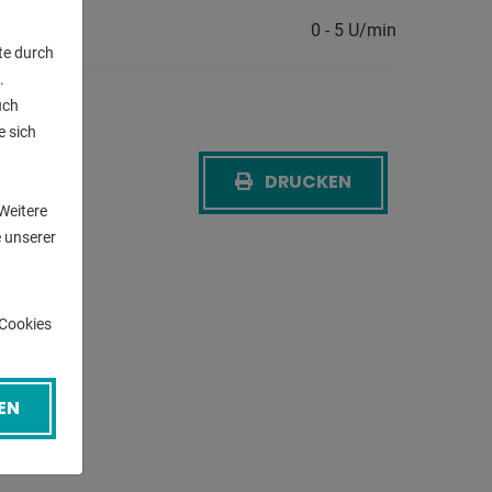
igkeit des
0 - 5 U/min
te durch
.
uch
e sich
n
DRUCKEN
CK
Weitere
 unserer
-Cookies
EN