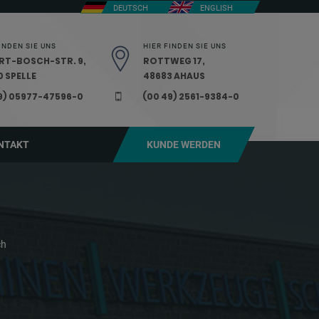
DEUTSCH
ENGLISH
INDEN SIE UNS
HIER FINDEN SIE UNS
RT-BOSCH-STR. 9,
ROTTWEG 17,
 SPELLE
48683 AHAUS
9) 05977-47596-0
(00 49) 2561-9384-0
NTAKT
KUNDE WERDEN
ch