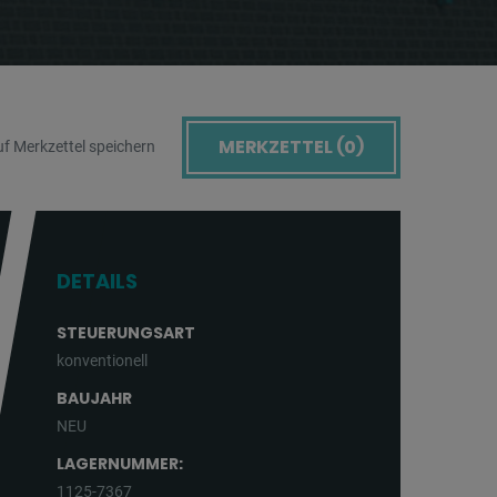
MERKZETTEL (
0
)
f Merkzettel speichern
DETAILS
STEUERUNGSART
konventionell
BAUJAHR
NEU
LAGERNUMMER:
1125-7367