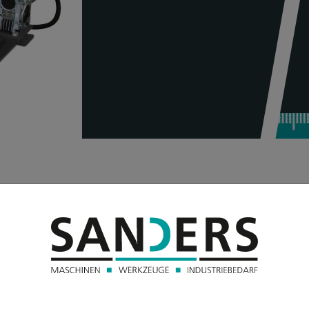
TECHNISC
Tischdurchmes
Tischbelastung
 von allen Seiten
Schwenkbereic