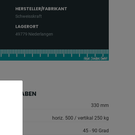
HERSTELLER/FABRIKANT
Schweisskraft
LAGERORT
49779 Niederlangen
HE ANGABEN
ser:
330 mm
:
horiz. 500 / vertikal 250 kg
h:
45 - 90 Grad