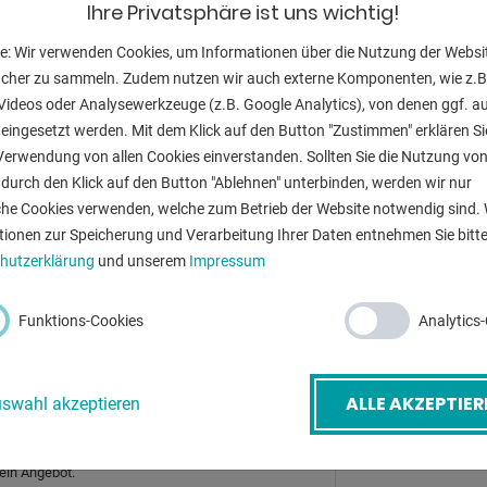
Ihre Privatsphäre ist uns wichtig!
chts-/Linkslauf
Drehgeschwind
e: Wir verwenden Cookies, um Informationen über die Nutzung der Websi
es Gehäuse geschützt
Tisches:
ucher zu sammeln. Zudem nutzen wir auch externe Komponenten, wie z.B
Videos oder Analysewerkzeuge (z.B. Google Analytics), von denen ggf. a
eingesetzt werden. Mit dem Klick auf den Button "Zustimmen" erklären Si
Verwendung von allen Cookies einverstanden. Sollten Sie die Nutzung vo
ZURÜ
durch den Klick auf den Button "Ablehnen" unterbinden, werden wir nur
che Cookies verwenden, welche zum Betrieb der Website notwendig sind. 
-Mail
*
tionen zur Speicherung und Verarbeitung Ihrer Daten entnehmen Sie bitte
hutzerklärung
und unserem
Impressum
etreff
*
Funktions-Cookies
Analytics
ALLE AKZEPTIER
swahl akzeptieren