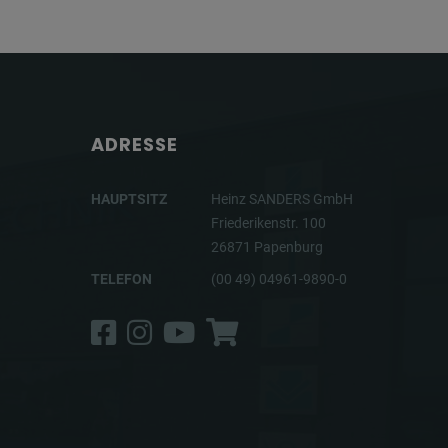
ADRESSE
HAUPTSITZ
Heinz SANDERS GmbH
Friederikenstr. 100
26871 Papenburg
TELEFON
(00 49) 04961-9890-0
Facebook
Instagram
YouTube
Shop