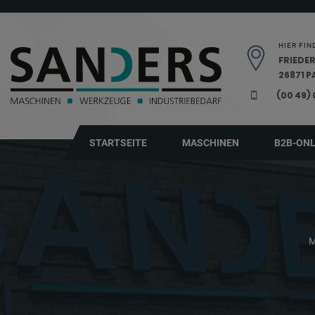
Navigation überspringen
HIER FIN
FRIEDER
26871 
(00 49)
STARTSEITE
MASCHINEN
B2B-ON
M