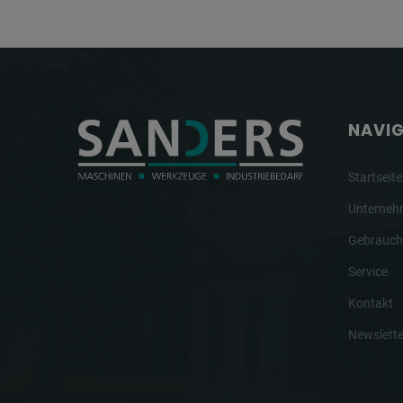
NAVI
Startseite
Unterne
Gebrauch
Service
Kontakt
Newslette