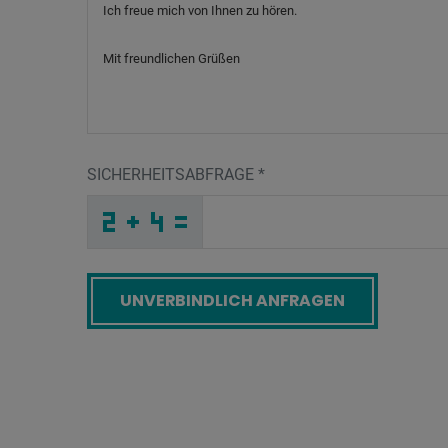
SICHERHEITSABFRAGE
*
W
G
9
_
_
_
_
_
_
_
_
_
W
_
_
_
_
_
_
_
_
_
_
S
_
_
_
_
1
_
_
_
_
C
_
B
_
_
_
Y
Y
5
U
Q
C
_
_
_
3
5
U
_
_
_
E
I
F
_
_
_
_
_
_
G
_
_
_
_
_
_
B
_
_
_
_
_
_
R
_
_
_
T
R
I
W
T
2
_
_
_
_
_
_
_
_
_
_
_
U
_
_
_
_
_
_
Screenreader label