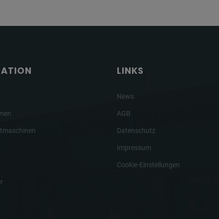
GATION
LINKS
News
hmen
AGB
tmaschinen
Datenschutz
Impressum
Cookie-Einstellungen
r