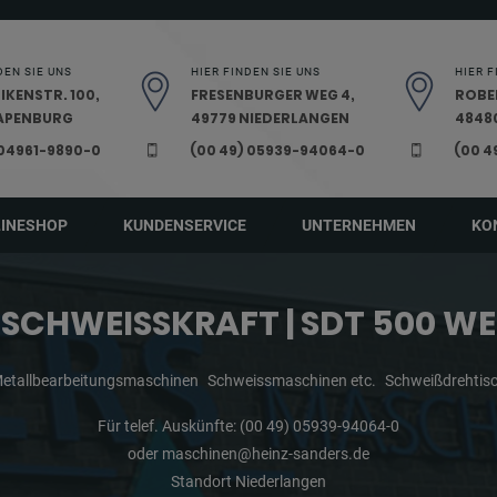
DEN SIE UNS
HIER FINDEN SIE UNS
HIER F
IKENSTR. 100,
FRESENBURGER WEG 4,
ROBE
PAPENBURG
49779 NIEDERLANGEN
48480
 04961-9890-0
(00 49) 05939-94064-0
(00 4
LINESHOP
KUNDENSERVICE
UNTERNEHMEN
KO
SCHWEISSKRAFT | SDT 500 WE
etallbearbeitungsmaschinen
Schweissmaschinen etc.
Schweißdrehtis
Für telef. Auskünfte:
(00 49) 05939-94064-0
oder
maschinen@heinz-sanders.de
Standort Niederlangen