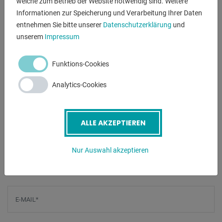
welche zum Betrieb der Website notwendig sind. Weitere
Informationen zur Speicherung und Verarbeitung Ihrer Daten
entnehmen Sie bitte unserer
Datenschutzerklärung
und
VIDEOS
unserem
Impressum
Funktions-Cookies
1. VIDEO ABSPIELEN
2. VIDEO
ABSPIELEN
Analytics-Cookies
ALLE AKZEPTIEREN
ANFRAGEN
Screenreader label
Name
*
Nur Auswahl akzeptieren
E-Mail
*