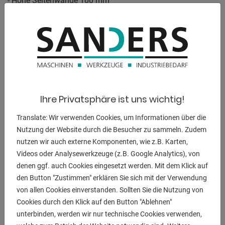
- Höhe Seitenwange 100 mm
- Bohrungen Seitenwange im Diagonalraster
- Inklusive Skalierung auf der Oberfläche
- Konstruktion durch Rippen verstärkt
- Rasterlinien ermöglichen präzise Aufbauten
Die Schweißtische sind standardmäßig mit Skala
versehen.
Ihre Privatsphäre ist uns wichtig!
Plasmanitrierte Ausführung :
Translate: Wir verwenden Cookies, um Informationen über die
- Schutz vor Rost / Kratzern / Schweißspritzer Anhaftung
Nutzung der Website durch die Besucher zu sammeln. Zudem
- korrosionsbeständiger / höhere Belastbarkeit
nutzen wir auch externe Komponenten, wie z.B. Karten,
Videos oder Analysewerkzeuge (z.B. Google Analytics), von
Austattung:
denen ggf. auch Cookies eingesetzt werden. Mit dem Klick auf
- 16er Lochbild / Abmessung 3000 x 1500 x 100 mm
den Button "Zustimmen" erklären Sie sich mit der Verwendung
- plasmanitrierte Extreme Ausführung mit Skala
von allen Cookies einverstanden. Sollten Sie die Nutzung von
- Seitenwange mit Diagonalraster
Cookies durch den Klick auf den Button "Ablehnen"
- inkl. 8x Fuß Grundausstattung
unterbinden, werden wir nur technische Cookies verwenden,