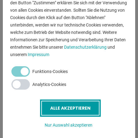
den Button "Zustimmen" erklären Sie sich mit der Verwendung
- plasmanitrierte Extreme 8.7 Ausführung mit Skala
von allen Cookies einverstanden. Sollten Sie die Nutzung von
- Diagonalraster auf der Tischoberfläche
Cookies durch den Klick auf den Button "Ablehnen"
- Diagonalraster an der Seitenwange
unterbinden, werden wir nur technische Cookies verwenden,
- inkl.4x Fuß Grundausstattung
welche zum Betrieb der Website notwendig sind. Weitere
Informationen zur Speicherung und Verarbeitung Ihrer Daten
- inkl. 28er Werkzeugset 3 :
entnehmen Sie bitte unserer
Datenschutzerklärung
und
+ 10x 280610.N Zwinge
unserem
Impressum
+ 6x 280630.N Zwinge
+ 4x 280648.1.N Prisma
Funktions-Cookies
+ 24x 280510 Bolzen
+ 4x 280740 Magnetbolzen
Analytics-Cookies
+ 8x 280410.N Anschlag
+ 8x 280420.N Anschlag
+ 6x 280110.N Winkel
ALLE AKZEPTIEREN
+ 2x 280152.N Winkel
+ 2x 280162.N Winkel
Nur Auswahl akzeptieren
+ 1x 280166+67.N Winkel
+ 1x 283999 Zubehörset