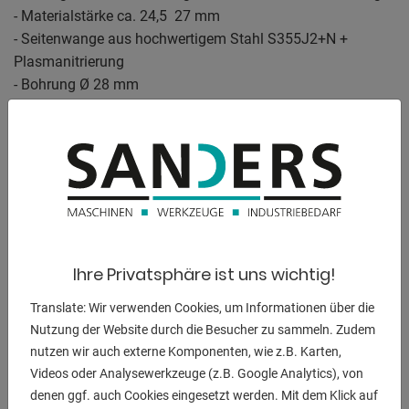
- Materialstärke ca. 24,5  27 mm
- Seitenwange aus hochwertigem Stahl S355J2+N +
Plasmanitrierung
- Bohrung Ø 28 mm
- Bohrungen Oberfläche im Diagonalraster
- Ecken, Kanten und Bohrungen abgerundet
- Höhe Seitenwange 200 mm
- Bohrungen Seitenwange im Diagonalraster
- Inklusive Skalierung auf der Oberfläche
- Konstruktion durch Rippen verstärkt
- Rasterlinien ermöglichen präzise Aufbauten
Ihre Privatsphäre ist uns wichtig!
Plasmanitrierte Ausführung :
Translate: Wir verwenden Cookies, um Informationen über die
- Schutz vor Rost / Kratzern / Schweißspritzer Anhaftung
Nutzung der Website durch die Besucher zu sammeln. Zudem
- korrosionsbeständiger / höhere Belastbarkeit
nutzen wir auch externe Komponenten, wie z.B. Karten,
Videos oder Analysewerkzeuge (z.B. Google Analytics), von
Ausstattung:
denen ggf. auch Cookies eingesetzt werden. Mit dem Klick auf
- 28er Lochbild / Abmessung 2400 x 1200 x 200 mm