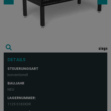
DETAILS
STEUERUNGSART
konventionell
BAUJAHR
NEU
LAGERNUMMER:
1125-5183XDR