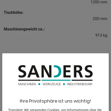
1200 mm
Tischhöhe:
200 mm
Maschinengewicht ca.:
913 kg
BESCHREIBUNG
280030.XD7D
- Durchgehärteter Werkzeugstahl X8.7 + Plasmanitrierung
- Materialstärke ca. 24,5  27 mm
- Seitenwange aus hochwertigem Stahl S355J2+N +
Plasmanitrierung
Ihre Privatsphäre ist uns wichtig!
- Bohrung Ø 28 mm
- Bohrungen Oberfläche im Diagonalraster
Translate: Wir verwenden Cookies, um Informationen über die