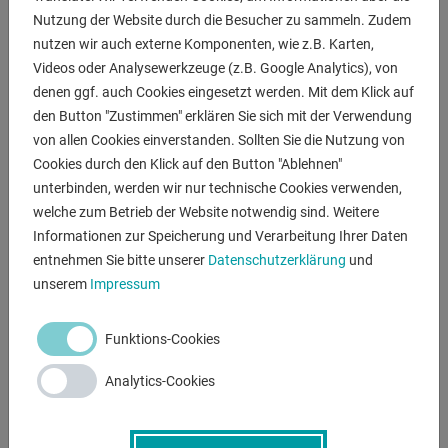
- Ecken, Kanten und Bohrungen abgerundet
Nutzung der Website durch die Besucher zu sammeln. Zudem
- Höhe Seitenwange 200 mm
nutzen wir auch externe Komponenten, wie z.B. Karten,
- Bohrungen Seitenwange im Diagonalraster
Videos oder Analysewerkzeuge (z.B. Google Analytics), von
- Inklusive Skalierung auf der Oberfläche
denen ggf. auch Cookies eingesetzt werden. Mit dem Klick auf
- Konstruktion durch Rippen verstärkt
den Button "Zustimmen" erklären Sie sich mit der Verwendung
- Rasterlinien ermöglichen präzise Aufbauten
von allen Cookies einverstanden. Sollten Sie die Nutzung von
Cookies durch den Klick auf den Button "Ablehnen"
Inklusive 4x Füße Grundausstattung 650 Artikel-Nr.
unterbinden, werden wir nur technische Cookies verwenden,
280858.X
welche zum Betrieb der Website notwendig sind. Weitere
Informationen zur Speicherung und Verarbeitung Ihrer Daten
entnehmen Sie bitte unserer
Datenschutzerklärung
und
ANFRAGEN
unserem
Impressum
Screenreader label
Name
*
Funktions-Cookies
Analytics-Cookies
E-Mail
*