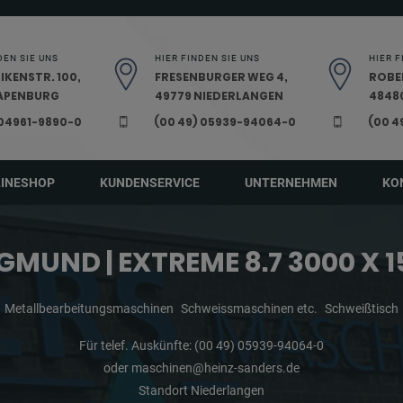
DEN SIE UNS
HIER FINDEN SIE UNS
HIER F
IKENSTR. 100,
FRESENBURGER WEG 4,
ROBE
PAPENBURG
49779 NIEDERLANGEN
48480
 04961-9890-0
(00 49) 05939-94064-0
(00 4
LINESHOP
KUNDENSERVICE
UNTERNEHMEN
KO
GMUND | EXTREME 8.7 3000 X 
Metallbearbeitungsmaschinen
Schweissmaschinen etc.
Schweißtisch
Für telef. Auskünfte:
(00 49) 05939-94064-0
oder
maschinen@heinz-sanders.de
Standort Niederlangen