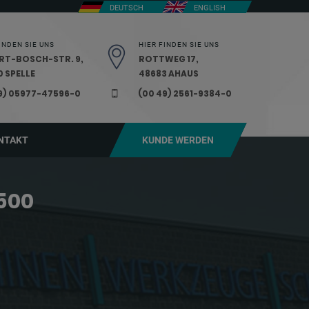
DEUTSCH
ENGLISH
INDEN SIE UNS
HIER FINDEN SIE UNS
RT-BOSCH-STR. 9,
ROTTWEG 17,
 SPELLE
48683 AHAUS
9) 05977-47596-0
(00 49) 2561-9384-0
NTAKT
KUNDE WERDEN
1500