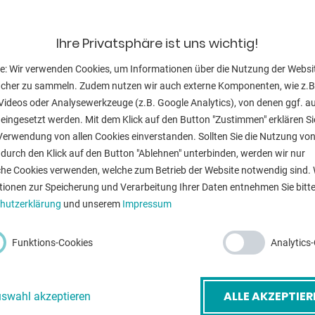
e wird aus durchgehärtetem
Maschinengewi
 Kostengründen weiterhin aus
Ihre Privatsphäre ist uns wichtig!
 von 100 mm erleichtern Ihnen
e: Wir verwenden Cookies, um Informationen über die Nutzung der Websi
ucher zu sammeln. Zudem nutzen wir auch externe Komponenten, wie z.B
ersehen.
ZURÜ
Videos oder Analysewerkzeuge (z.B. Google Analytics), von denen ggf. a
eingesetzt werden. Mit dem Klick auf den Button "Zustimmen" erklären Si
. 280858.X
Verwendung von allen Cookies einverstanden. Sollten Sie die Nutzung vo
durch den Klick auf den Button "Ablehnen" unterbinden, werden wir nur
che Cookies verwenden, welche zum Betrieb der Website notwendig sind. 
tionen zur Speicherung und Verarbeitung Ihrer Daten entnehmen Sie bitte
hutzerklärung
und unserem
Impressum
-Mail
*
Funktions-Cookies
Analytics
etreff
*
ALLE AKZEPTIER
swahl akzeptieren