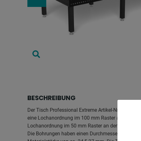
BESCHREIBUNG
Der Tisch Professional Extreme Artikel-Nr. 4-28
eine Lochanordnung im 100 mm Raster auf der Tisch
Lochanordnung im 50 mm Raster an den Seiten.
Die Bohrungen haben einen Durchmesser von 28 m