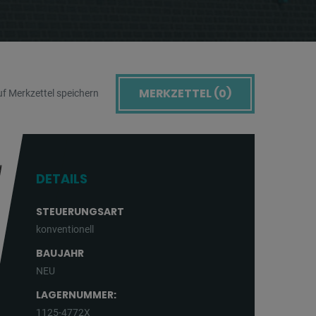
MERKZETTEL (
0
)
f Merkzettel speichern
DETAILS
STEUERUNGSART
konventionell
BAUJAHR
NEU
LAGERNUMMER:
1125-4772X