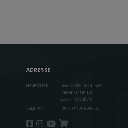
ADRESSE
HAUPTSITZ
Heinz SANDERS GmbH
Friederikenstr. 100
26871 Papenburg
TELEFON
(00 49) 04961-9890-0
Facebook
Instagram
YouTube
Shop