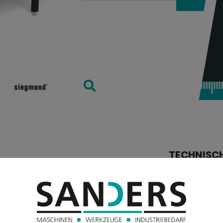
TECHNISC
0040.X7D 3000x1500x200 mm hat
Tischlänge:
platte und eine parallele
Tischbreite:
m und der Tisch eine
Tischhöhe: