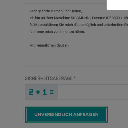
Nachricht
SICHERHEITSABFRAGE
*
W
1
4
_
_
_
_
_
_
_
_
_
_
Y
_
_
_
_
_
_
_
_
_
C
_
_
_
_
O
_
_
_
_
W
F
_
_
_
_
F
R
R
M
G
A
_
_
_
X
Q
7
_
_
_
_
S
_
_
_
_
_
_
_
E
_
_
_
_
_
_
A
_
_
_
_
_
1
_
_
_
_
W
W
P
U
M
A
_
_
_
_
_
_
_
_
_
6
Q
1
_
_
_
_
_
_
Screenreader label