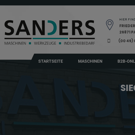
Navigation überspringen
HIER FIN
FRIEDER
26871 
(00 49)
STARTSEITE
MASCHINEN
B2B-ON
SIE