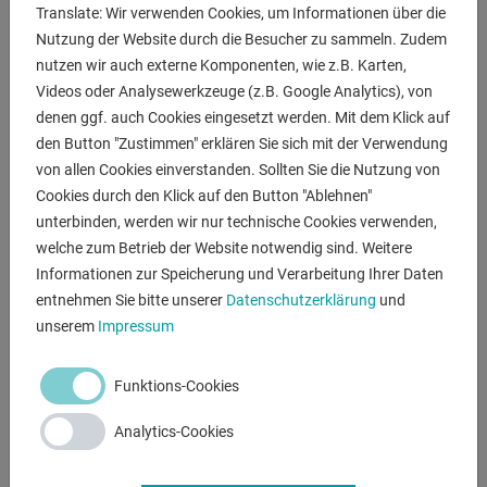
Translate: Wir verwenden Cookies, um Informationen über die
2 Stück Anschlag- und Spannwinkel 300 G 280152.N
Nutzung der Website durch die Besucher zu sammeln. Zudem
2 Stück Anschlag- und Spannwinkel 500 G 280162.N
nutzen wir auch externe Komponenten, wie z.B. Karten,
1 Stück Anschlag- und Spannwinkel 500 G mit Drehwinkel
Videos oder Analysewerkzeuge (z.B. Google Analytics), von
links 280164.N
denen ggf. auch Cookies eingesetzt werden. Mit dem Klick auf
1 Stück Anschlag- und Spannwinkel 500 G mit Drehwinkel
den Button "Zustimmen" erklären Sie sich mit der Verwendung
rechts 280165.N
von allen Cookies einverstanden. Sollten Sie die Nutzung von
1 Stück Anschlag- und Spannwinkel 750 G links 280166.N
Cookies durch den Klick auf den Button "Ablehnen"
1 Stück Anschlag- und Spannwinkel 750 G rechts
unterbinden, werden wir nur technische Cookies verwenden,
280167.N
welche zum Betrieb der Website notwendig sind. Weitere
1 Stück Werkzeugwagen 280910
Informationen zur Speicherung und Verarbeitung Ihrer Daten
entnehmen Sie bitte unserer
Datenschutzerklärung
und
unserem
Impressum
ANFRAGEN
Screenreader label
Name
*
Funktions-Cookies
Analytics-Cookies
E-Mail
*