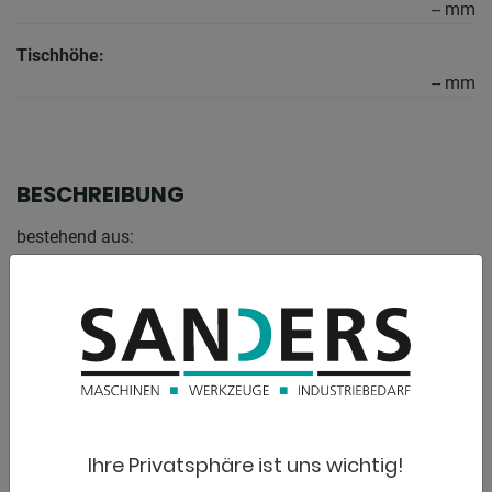
-- mm
Tischhöhe:
-- mm
BESCHREIBUNG
bestehend aus:
14 Stück Professional Schraubzwinge 280610.N
10 Stück Professional Schraubzwinge 280630.N
6 Stück Vario Prisma Ø 50 135° 280648.1.N
30 Stück Schnellspannbolzen 280511
8 Stück Magnetspannbolzen 60 280740
10 Stück Universal-Anschlag 150 L 280410.N
10 Stück Universal-Anschlag 225 L 280420.N
4 Stück Universal-Anschlag 500 S 280430.N
Ihre Privatsphäre ist uns wichtig!
8 Stück Anschlag- und Spannwinkel 175 L 280110.N