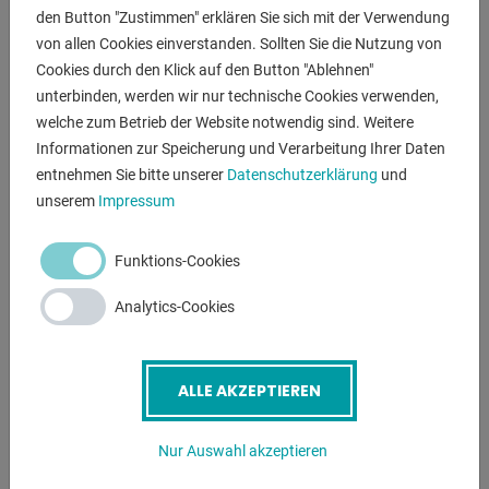
* mit verstellbarem Winkel 30°  140°
den Button "Zustimmen" erklären Sie sich mit der Verwendung
- Schnittleistung bis 6.0 mm Blechstärke (R42/mm2)
von allen Cookies einverstanden. Sollten Sie die Nutzung von
- aus demspeziellen Sphäroguss GS500.
Cookies durch den Klick auf den Button "Ablehnen"
- die Schnitt-Bewegung erfolgt von oben nach unten
unterbinden, werden wir nur technische Cookies verwenden,
- Robuster Arbeitstisch aus Stahl mit konischen Nuten
welche zum Betrieb der Website notwendig sind. Weitere
* die für eine optimale Anhaftung der Anschlagwinkel
Informationen zur Speicherung und Verarbeitung Ihrer Daten
sorgen
entnehmen Sie bitte unserer
Datenschutzerklärung
und
- die Skalierungen sind eingeprägt
unserem
Impressum
- automatische Schnittspalteinstellung (patentiert)
- System für die automatische Einstellung des
Funktions-Cookies
Zwischenraums
Analytics-Cookies
* zwischen den oberen und unteren Messern
* zum gleichzeitigen Schneiden verschiedener Dicken
- 2x winkelverstellbare Arretierungsanschläge
ALLE AKZEPTIEREN
- Finger-Schutz aus Plexiglas
- 1x freibeweglicher Fußschalter
- Abfallrutsche, seitlich
Nur Auswahl akzeptieren
- Lasthaken zum einfachen transportieren