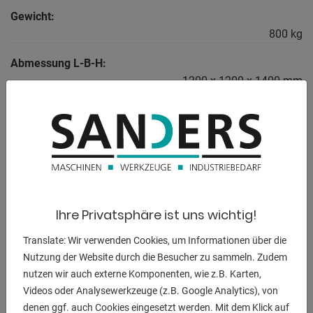
Gewicht:
800 kg
Abmessung L-B-H:
1200 x 1200 x 1400 mm
BESCHREIBUNG
** Neupreis ca. 20.000 Euro
** Sonderpreis auf Anfrage
Ihre Privatsphäre ist uns wichtig!
- im überprüften Zustand - Maschinenvideo -
Translate: Wir verwenden Cookies, um Informationen über die
https://www.youtube.com/watch?v=QmUbaV41BfA
Nutzung der Website durch die Besucher zu sammeln. Zudem
nutzen wir auch externe Komponenten, wie z.B. Karten,
Ausstattung:
Videos oder Analysewerkzeuge (z.B. Google Analytics), von
- elektro-hydraulische Ausklinkmaschine
denen ggf. auch Cookies eingesetzt werden. Mit dem Klick auf