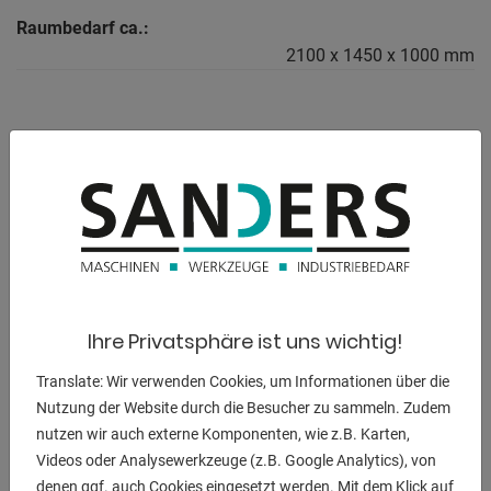
Raumbedarf ca.:
2100 x 1450 x 1000 mm
BESCHREIBUNG
Kehrmaschine für Gabelstapler, Radlader, Hoftrac,
Arbeitsbreite 1750 mm,
Schmutzsammelwanne 250 Ltr,
mit Niveauausgleich und vorderem Stützrad,
PPN Kehrwalze 520 mm Durchmesser, Spritzschutz,
Ihre Privatsphäre ist uns wichtig!
Schmutzsammelwanne mit hydraulischer Entleerung,
mechanische Schrägstelleinrichtung,
Translate: Wir verwenden Cookies, um Informationen über die
höhenverstellbare Stützräder mit Metallfelgen,
Nutzung der Website durch die Besucher zu sammeln. Zudem
hydraulischer Antrieb, Schläuche und Kupplungen.
nutzen wir auch externe Komponenten, wie z.B. Karten,
Extra Lagerung am Hydraulikmotor,
Videos oder Analysewerkzeuge (z.B. Google Analytics), von
Einfahrtaschen B/H: 200x70 mm.
denen ggf. auch Cookies eingesetzt werden. Mit dem Klick auf