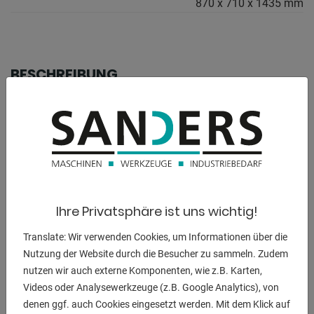
870 x 710 x 1435 mm
BESCHREIBUNG
Ausstattung :
- halbautomatische Kreissäge zum Schneiden von PVC-
und Aluminiumprofilen
- Zweihand-Sicherheitsbedienung
- Gehrungenverstellung :
* links 0 / - 45 / - 60
* rechts 0 / + 45 / + 90
Ihre Privatsphäre ist uns wichtig!
- große Schutzhaube, bedeckt kompletten Arbeitsbereich
Translate: Wir verwenden Cookies, um Informationen über die
- Sägeblatt
Nutzung der Website durch die Besucher zu sammeln. Zudem
- 2x vertikale pneumatische Spannzylinder
nutzen wir auch externe Komponenten, wie z.B. Karten,
- Blatt- bzw. Schnittvorschub regelbar
Videos oder Analysewerkzeuge (z.B. Google Analytics), von
- Luftstaubpistole
denen ggf. auch Cookies eingesetzt werden. Mit dem Klick auf