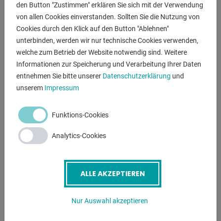
den Button "Zustimmen" erklären Sie sich mit der Verwendung
Arbeitsablauf
von allen Cookies einverstanden. Sollten Sie die Nutzung von
1) Einstellen des Schnittwinkels
Cookies durch den Klick auf den Button "Ablehnen"
2) Einlegen des Materials
unterbinden, werden wir nur technische Cookies verwenden,
3) Justieren der Hubgeschwindigkeit
welche zum Betrieb der Website notwendig sind. Weitere
4) Spannzylinder bis auf 20 mm an Material bringen
Informationen zur Speicherung und Verarbeitung Ihrer Daten
5) Material Spannen
entnehmen Sie bitte unserer
Datenschutzerklärung
und
6) Durch drücken der Start Taste ist die Maschine
unserem
Impressum
betriebsbereit.
7) Drücken und Halten der beiden Tasten SÄGEN, das
Funktions-Cookies
Material wird gesägt.
8) Nach Beendigung des Zyklus, beide Tasten SÄGEN
Analytics-Cookies
loslassen
und die STOP Taste drücken
9) Spannstock öffnen und Material entnehmen bzw.
ALLE AKZEPTIEREN
weiterschieben
Nur Auswahl akzeptieren
* Sonderzubehör inklusive :
- ALU Späneabsaugung