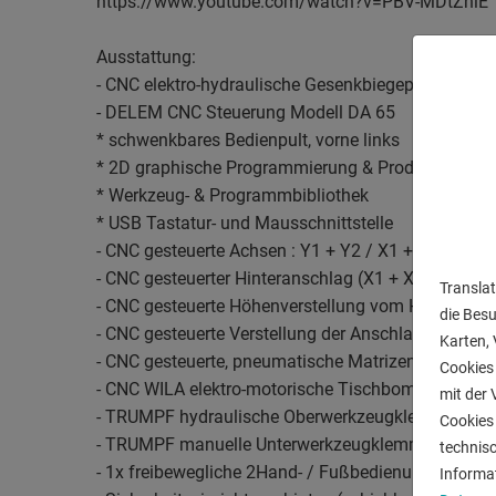
https://www.youtube.com/watch?v=PBV-MDtZnlE
Ausstattung:
- CNC elektro-hydraulische Gesenkbiegepresse
- DELEM CNC Steuerung Modell DA 65
* schwenkbares Bedienpult, vorne links
* 2D graphische Programmierung & Produktanzeig
* Werkzeug- & Programmbibliothek
* USB Tastatur- und Mausschnittstelle
- CNC gesteuerte Achsen : Y1 + Y2 / X1 + X2 / R1 + 
- CNC gesteuerter Hinteranschlag (X1 + X2 Achse)
Translat
- CNC gesteuerte Höhenverstellung vom Hinteransc
die Bes
- CNC gesteuerte Verstellung der Anschlagfinger (Z
Karten, 
- CNC gesteuerte, pneumatische Matrizenverschiebu
Cookies 
- CNC WILA elektro-motorische Tischbombierung
mit der 
- TRUMPF hydraulische Oberwerkzeugklemmung
Cookies 
- TRUMPF manuelle Unterwerkzeugklemmung
technis
- 1x freibewegliche 2Hand- / Fußbedienung
Informa