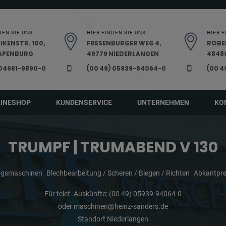
DEN SIE UNS
HIER FINDEN SIE UNS
HIER F
IKENSTR. 100,
FRESENBURGER WEG 4,
ROBE
PAPENBURG
49779 NIEDERLANGEN
48480
 04961-9890-0
(00 49) 05939-94064-0
(00 4
LINESHOP
KUNDENSERVICE
UNTERNEHMEN
KO
TRUMPF | TRUMABEND V 130
ungsmaschinen
Blechbearbeitung / Scheren / Biegen / Richten
Abkantpre
Für telef. Auskünfte:
(00 49) 05939-94064-0
oder
maschinen@heinz-sanders.de
Standort Niederlangen