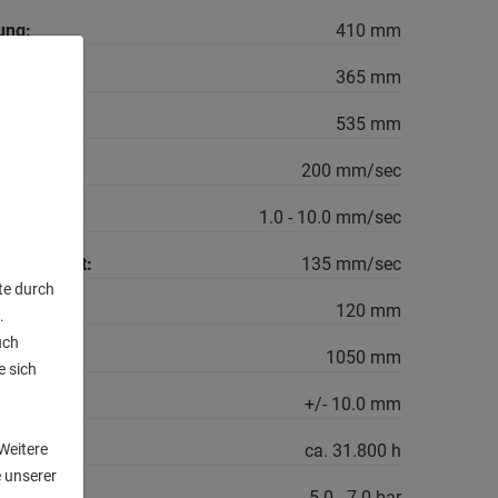
ung:
410 mm
365 mm
535 mm
ndigkeit:
200 mm/sec
ndigkeit:
1.0 - 10.0 mm/sec
windigkeit:
135 mm/sec
te durch
120 mm
.
uch
1050 mm
e sich
n
bis:
+/- 10.0 mm
n:
ca. 31.800 h
Weitere
 unserer
5.0 - 7.0 bar