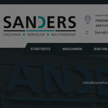
Navigation überspringen
HIER FIN
FRIEDER
26871 
(00 49)
STARTSEITE
MASCHINEN
B2B-ON
Metallbearbeit