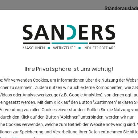
Ständerauslad
Hub:
Einbauhöhe:
e
Zustellgeschwi
Arbeitsgeschwi
Ihre Privatsphäre ist uns wichtig!
R2 / Z1 + Z2 / I Achse
Rückzugsgesch
e: Wir verwenden Cookies, um Informationen über die Nutzung der Websi
hlag (R1 + R2 Achse)
Tischbreite:
ucher zu sammeln. Zudem nutzen wir auch externe Komponenten, wie z.B
1 + Z2 Achse)
Videos oder Analysewerkzeuge (z.B. Google Analytics), von denen ggf. a
Tischhöhe:
ng (I Achse)
eingesetzt werden. Mit dem Klick auf den Button "Zustimmen" erklären Si
Verwendung von allen Cookies einverstanden. Sollten Sie die Nutzung vo
Schrägstellbar 
durch den Klick auf den Button "Ablehnen" unterbinden, werden wir nur
Betriebsstunde
che Cookies verwenden, welche zum Betrieb der Website notwendig sind. 
tionen zur Speicherung und Verarbeitung Ihrer Daten entnehmen Sie bitte
Druckluft: