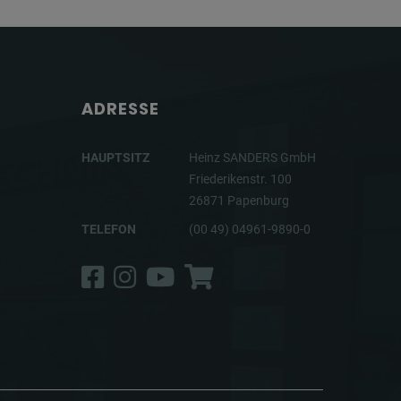
ADRESSE
HAUPTSITZ
Heinz SANDERS GmbH
Friederikenstr. 100
26871 Papenburg
TELEFON
(00 49) 04961-9890-0
Facebook
Instagram
YouTube
Shop