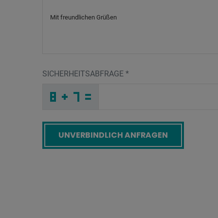
SICHERHEITSABFRAGE
*
4
9
P
_
_
_
_
_
_
_
_
_
K
I
F
_
_
_
_
_
_
A
_
C
_
_
_
_
N
_
_
_
_
_
_
Z
_
_
_
H
D
I
Q
O
H
_
_
_
K
2
5
_
_
_
_
_
Z
_
_
_
_
_
_
2
_
6
_
_
_
_
Z
_
_
_
_
_
_
9
_
_
_
K
I
H
I
9
Z
_
_
_
_
_
_
_
_
_
_
_
W
_
_
_
_
_
_
Screenreader label