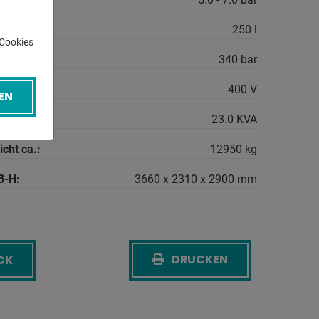
250 l
-Cookies
340 bar
400 V
EN
gsbedarf:
23.0 KVA
cht ca.:
12950 kg
B-H:
3660 x 2310 x 2900 mm
DRUCKEN
CK