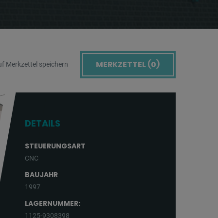
MERKZETTEL (
0
)
f Merkzettel speichern
DETAILS
STEUERUNGSART
CNC
BAUJAHR
1997
LAGERNUMMER:
1125-9308398