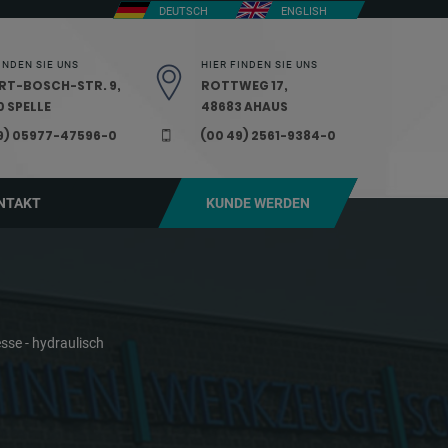
DEUTSCH
ENGLISH
INDEN SIE UNS
HIER FINDEN SIE UNS
RT-BOSCH-STR. 9,
ROTTWEG 17,
 SPELLE
48683 AHAUS
9) 05977-47596-0
(00 49) 2561-9384-0
NTAKT
KUNDE WERDEN
sse - hydraulisch