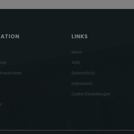
GATION
LINKS
News
hmen
AGB
tmaschinen
Datenschutz
Impressum
Cookie-Einstellungen
r