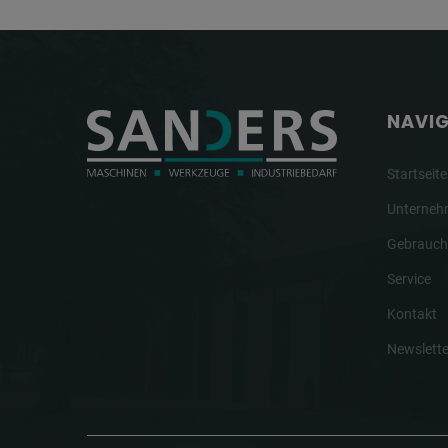
NAVI
Startseite
Unterne
Gebrauch
Service
Kontakt
Newslette