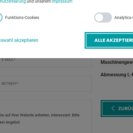
hutzerklärung
und unserem
Impressum
Ölinhalt:
Funktions-Cookies
Analytics
Betriebsdruck:
Spannung:
ALLE AKZEPTIER
swahl akzeptieren
Gesamtleistun
-Mail
*
Maschinengewi
Abmessung L-
etreff
*
ZURÜ