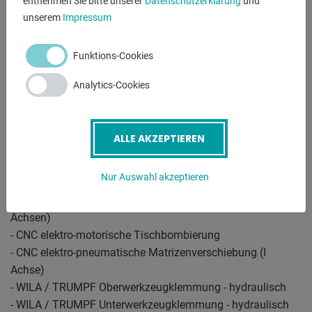
entnehmen Sie bitte unserer
Datenschutzerklärung
und
- CNC elektro-hydraulische Abkant-/Gesenkbiegepresse
unserem
Impressum
- DELEM CNC Steuerung - schwenkbar vorne links
* hochauflösender graphischer Bildschirm
Funktions-Cookies
* klare, übersichtliche Menüs in der Sprache des Bedieners
* große Werkzeuge und Produkte Bibliothek
Analytics-Cookies
* grafische 2D-Programmierung
* automatische Biegefolgeberechnung und
Kollisionserkennung
ALLE AKZEPTIEREN
* NOT Aus Taster vorne
- CNC Achsenverstellung:
Nur Auswahl akzeptieren
* Y1 - Y2 - X - R Achse + CNC Bombierung
* manuelle Verstellung der 2x Anschlagfinger, von vorne (Z
Achsen)
- CNC elektro-motorische Tischbombierung
- CNC elektro-pneumatische Matrizenverschiebung (I
Achse)
- WILA / TRUMPF Oberwerkzeugklemmung - hydraulisch
- WILA / TRUMPF Unterwerkzeugklemmung - hydraulisch