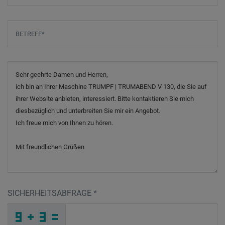
Betreff
*
Nachricht
SICHERHEITSABFRAGE
*
8
7
U
_
_
_
_
_
_
_
_
_
L
6
K
_
_
_
_
_
_
O
_
I
_
_
_
_
C
_
_
_
_
_
_
S
_
_
_
Q
A
W
O
E
C
_
_
_
5
D
Z
_
_
_
B
9
3
_
_
_
_
_
_
_
_
O
_
_
_
_
2
_
_
_
_
_
_
2
_
_
_
9
2
1
O
8
Z
_
_
_
_
_
_
_
_
_
U
5
B
_
_
_
_
_
_