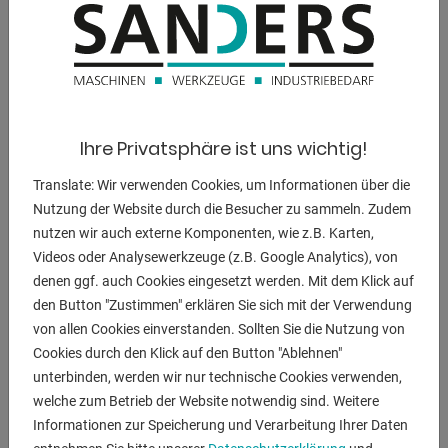
Betriebsdruck:
340 bar
Spannung:
400 V
Gesamtleistungsbedarf:
Ihre Privatsphäre ist uns wichtig!
23.0 KVA
Translate: Wir verwenden Cookies, um Informationen über die
Maschinengewicht ca.:
Nutzung der Website durch die Besucher zu sammeln. Zudem
12950 kg
nutzen wir auch externe Komponenten, wie z.B. Karten,
Videos oder Analysewerkzeuge (z.B. Google Analytics), von
Abmessung L-B-H:
denen ggf. auch Cookies eingesetzt werden. Mit dem Klick auf
3660 x 2310 x 2900 mm
den Button "Zustimmen" erklären Sie sich mit der Verwendung
von allen Cookies einverstanden. Sollten Sie die Nutzung von
Cookies durch den Klick auf den Button "Ablehnen"
unterbinden, werden wir nur technische Cookies verwenden,
BESCHREIBUNG
welche zum Betrieb der Website notwendig sind. Weitere
Informationen zur Speicherung und Verarbeitung Ihrer Daten
Ausstattung: