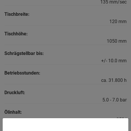
135 mm/sec
Tischbreite:
120 mm
Tischhöhe:
1050 mm
Schrägstellbar bis:
+/- 10.0 mm
Betriebsstunden:
ca. 31.800 h
Druckluft:
5.0 - 7.0 bar
Ölinhalt:
250 l