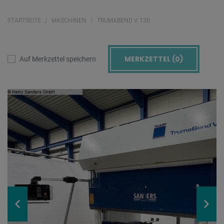
STARTSEITE
MASCHINEN
TRUMABEND V 130
MERKZETTEL (
0
)
Auf Merkzettel speichern