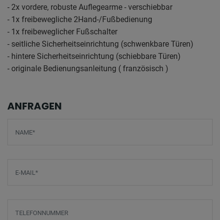
- 2x vordere, robuste Auflegearme - verschiebbar
- 1x freibewegliche 2Hand-/Fußbedienung
- 1x freibeweglicher Fußschalter
- seitliche Sicherheitseinrichtung (schwenkbare Türen)
- hintere Sicherheitseinrichtung (schiebbare Türen)
- originale Bedienungsanleitung ( französisch )
ANFRAGEN
Screenreader label
Name
*
E-Mail
*
Telefonnummer