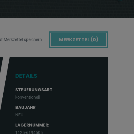
MERKZETTEL (
0
)
f Merkzettel speichern
DETAILS
STEUERUNGSART
konventionell
BAUJAHR
NEU
LAGERNUMMER:
1125-6194505