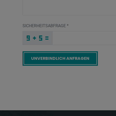
SICHERHEITSABFRAGE
*
E
P
7
_
_
_
_
_
_
_
_
_
I
2
E
_
_
_
_
_
_
C
_
G
_
_
_
_
C
_
_
_
_
J
_
_
_
_
_
5
3
Y
R
X
2
_
_
_
N
G
Z
_
_
_
H
I
G
_
_
_
_
_
_
_
_
3
_
_
_
_
6
_
_
_
_
_
_
K
_
_
_
D
M
9
Z
B
R
_
_
_
_
_
_
_
_
_
N
S
I
_
_
_
_
_
_
Screenreader label