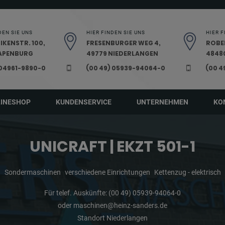
DEN SIE UNS
HIER FINDEN SIE UNS
HIER F
IKENSTR. 100,
FRESENBURGER WEG 4,
ROBE
PAPENBURG
49779 NIEDERLANGEN
48480
 04961-9890-0
(00 49) 05939-94064-0
(00 4
LINESHOP
KUNDENSERVICE
UNTERNEHMEN
KO
UNICRAFT | EKZT 501-1
Sondermaschinen
verschiedene Einrichtungen
Kettenzug - elektrisch
Für telef. Auskünfte:
(00 49) 05939-94064-0
oder
maschinen@heinz-sanders.de
Standort Niederlangen