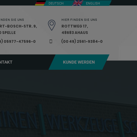
DEUTSCH
ENGLISH
INDEN SIE UNS
HIER FINDEN SIE UNS
RT-BOSCH-STR. 9,
ROTTWEG 17,
 SPELLE
48683 AHAUS
9) 05977-47596-0
(00 49) 2561-9384-0
NTAKT
KUNDE WERDEN