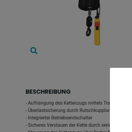
BESCHREIBUNG
- Aufhängung des Kettenzugs mittels Traghaken
- Überlastsicherung durch Rutschkupplung
- Integrierter Betriebsendschalter
- Sicheres Verstauen der Kette durch serienmäßige