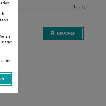
te durch
cht ca.:
18,5 kg
.
uch
e sich
n
DRUCKEN
CK
Weitere
 unserer
-Cookies
EN