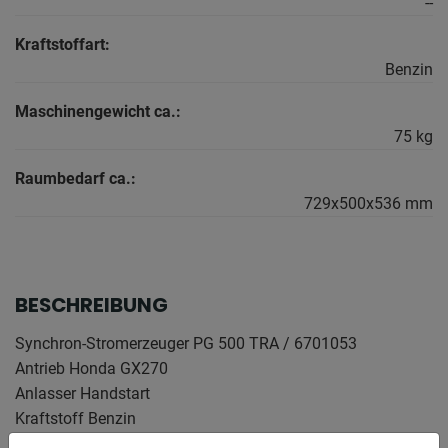
--
Kraftstoffart:
Benzin
Maschinengewicht ca.:
75 kg
Raumbedarf ca.:
729x500x536 mm
BESCHREIBUNG
Synchron-Stromerzeuger PG 500 TRA / 6701053
Antrieb Honda GX270
Anlasser Handstart
Kraftstoff Benzin
Fassungsvermögen Tank 11 l