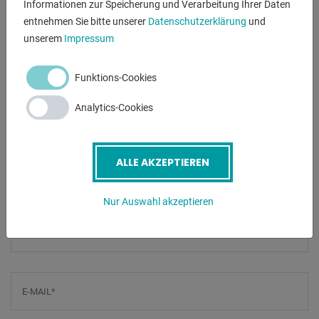
Informationen zur Speicherung und Verarbeitung Ihrer Daten
* Elektronische Spannungsregelung AVR
entnehmen Sie bitte unserer
Datenschutzerklärung
und
* Spritz- und Schlagschutz durch Verkleidungsbleche
unserem
Impressum
* Anschlüsse ergonomisch günstig an der Stirnseite
* Überlastschutz durch Thermoschutzschalter
Funktions-Cookies
* Ölmangelabschaltung
* Kurzzeitige Leistung bis zum 3-fachen der Nennleistung
Analytics-Cookies
* Universell einsetzbar für 230V und 400V Verbraucher
* Qualität Made in Europe
ALLE AKZEPTIEREN
ANFRAGEN
Nur Auswahl akzeptieren
Screenreader label
Name
*
E-Mail
*