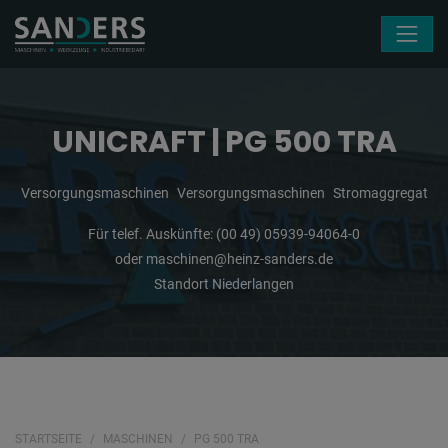
Navigation überspringen
UNICRAFT | PG 500 TRA
Versorgungsmaschinen
Versorgungsmaschinen
Stromaggregat
Für telef. Auskünfte:
(00 49) 05939-94064-0
oder
maschinen@heinz-sanders.de
Standort Niederlangen
STARTSEITE
MASCHINEN
PG 500 TRA