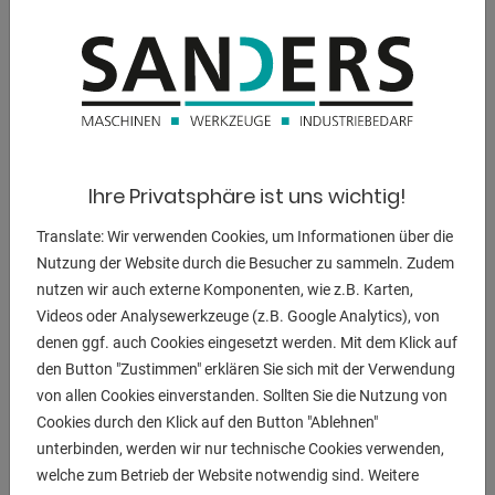
Verbrauch bei 75% Last 1.6 l/h
Schalldruckpegel Lp 71 dB(A)
Schallleistungspegel Lw 97 dB(A)
Typ Synchron
Nennspannung 230 / 400 V
Scheinleistung bei LTP 4200 / 6300 VA
Ihre Privatsphäre ist uns wichtig!
Wirkleistung bei LTP 3,7 / 5,0 kW
Translate: Wir verwenden Cookies, um Informationen über die
Scheinleistung bei COP 3100 / 5400 VA
Nutzung der Website durch die Besucher zu sammeln. Zudem
Wirkleistung bei COP 2,8 / 4,3 kW
nutzen wir auch externe Komponenten, wie z.B. Karten,
Schutzklasse Generator IP 23
Videos oder Analysewerkzeuge (z.B. Google Analytics), von
Steckdosenausführung 1 x 230 V Schuko / 1 x 230 V, 16 A
denen ggf. auch Cookies eingesetzt werden. Mit dem Klick auf
/ 1 x 400 V, 16 A
den Button "Zustimmen" erklären Sie sich mit der Verwendung
Schutzklasse Steckdosen IP 44
von allen Cookies einverstanden. Sollten Sie die Nutzung von
Cookies durch den Klick auf den Button "Ablehnen"
* Besonders geeignet für schwer anlaufende Maschinen
unterbinden, werden wir nur technische Cookies verwenden,
und Elektrowerkzeuge
welche zum Betrieb der Website notwendig sind. Weitere
* Lange Laufzeiten durch 11l Großtank