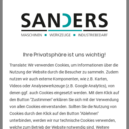
Fassungsvermögen Tank 25 l
Schalldruckpegel Lp 76 dB(A)
Schallleistungspegel Lw 97 dB(A)
Typ Synchron
Nennspannung 230 V
Scheinleistung bei LTP 5,5 kVA
Wirkleistung bei LTP 5,5 kW
Ihre Privatsphäre ist uns wichtig!
Scheinleistung bei COP 5,0 kVA
Wirkleistung bei COP 5,0 kW
Translate: Wir verwenden Cookies, um Informationen über die
Schutzklasse Generator IP 23
Nutzung der Website durch die Besucher zu sammeln. Zudem
Steckdosenausführung 2 x 230 V, Schuko / 1 x 230 V, 32 A
nutzen wir auch externe Komponenten, wie z.B. Karten,
Schutzklasse Steckdosen IP 44
Videos oder Analysewerkzeuge (z.B. Google Analytics), von
denen ggf. auch Cookies eingesetzt werden. Mit dem Klick auf
* Alle Generatoren mit Kupferwicklungen
den Button "Zustimmen" erklären Sie sich mit der Verwendung
* Kurzzeitige Leistung bis zum 3-fachen der Nennleistung
von allen Cookies einverstanden. Sollten Sie die Nutzung von
* Automatische Spannungsregelung AVR liefert konstante
Cookies durch den Klick auf den Button "Ablehnen"
unterbinden, werden wir nur technische Cookies verwenden,
Ausgangsspannung und
welche zum Betrieb der Website notwendig sind. Weitere
ermöglicht den Betrieb von empfindlichen Geräten