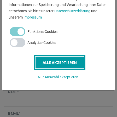
Informationen zur Speicherung und Verarbeitung Ihrer Daten
* Überlastschutz durch Thermoschutzschalter
entnehmen Sie bitte unserer
Datenschutzerklärung
und
* Ölmangelabschaltung mit Warnlampe
unserem
Impressum
* 3 in 1 Display für Spannung, Frequenz und
Betriebsstunden
* Lange Laufzeit durch großen Tank
Funktions-Cookies
* Tank mit Füllstandsanzeige
Analytics-Cookies
* Anschlüsse ergonomisch günstig an der Stirnseite
* Einfacher Transport dank Radsatz und stabilen
Klappgriffen
ALLE AKZEPTIEREN
ANFRAGEN
Nur Auswahl akzeptieren
Screenreader label
Name
*
E-Mail
*