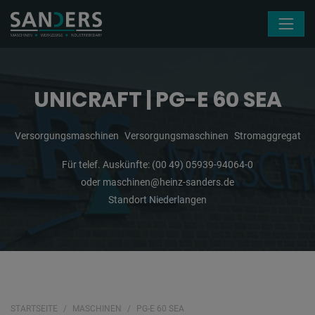
Navigation überspringen
UNICRAFT | PG-E 60 SEA
Versorgungsmaschinen
Versorgungsmaschinen
Stromaggregat
Für telef. Auskünfte:
(00 49) 05939-94064-0
oder
maschinen@heinz-sanders.de
Standort Niederlangen
STARTSEITE
MASCHINEN
PG-E 60 SEA