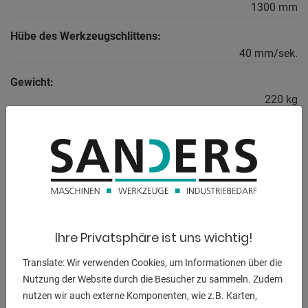
1300 mm
Hübe des Werkzeugschlittens:
40 mm/sek.
Gewicht:
220 kg
BESCHREIBUNG
Ausstattung:
- Für ergonomisches Arbeiten in optimaler Arbeitshöhe
- Mit geschlossener Plattform
Ihre Privatsphäre ist uns wichtig!
- Separate Steuereinheit mit 3 Meter Kabel, Bedienknöpfen
Translate: Wir verwenden Cookies, um Informationen über die
und Not-Aus-Schalter
Nutzung der Website durch die Besucher zu sammeln. Zudem
- Stufenloses Heben und Senken
nutzen wir auch externe Komponenten, wie z.B. Karten,
- Stabile pulverbeschichtete Stahlkonstuktion