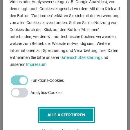
Videos oder Analysewerkzeuge (z.B. Google Analytics), von
- Garantierte Standsicherheit
denen ggf. auch Cookies eingesetzt werden. Mit dem Klick auf
- Umlaufende Sicherheitsleisten
den Button "Zustimmen" erklären Sie sich mit der Verwendung
- Erfüllt die Sicherheitskriterien der EN 1570
von allen Cookies einverstanden. Sollten Sie die Nutzung von
- Hochdruckzylinder mit zweifacher Sicherheitsfunktion
Cookies durch den Klick auf den Button "Ablehnen"
unterbinden, werden wir nur technische Cookies verwenden,
welche zum Betrieb der Website notwendig sind. Weitere
ANFRAGEN
Informationen zur Speicherung und Verarbeitung Ihrer Daten
Screenreader label
entnehmen Sie bitte unserer
Datenschutzerklärung
und
Name
*
unserem
Impressum
Funktions-Cookies
E-Mail
*
Analytics-Cookies
Telefonnummer
ALLE AKZEPTIEREN
Betreff
*