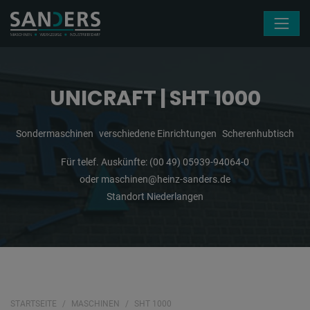
Navigation überspringen
UNICRAFT | SHT 1000
Sondermaschinen
verschiedene Einrichtungen
Scherenhubtisch
Für telef. Auskünfte:
(00 49) 05939-94064-0
oder
maschinen@heinz-sanders.de
Standort Niederlangen
STARTSEITE
MASCHINEN
SHT 1000