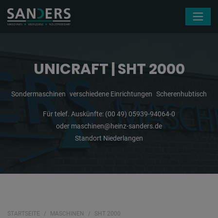
Navigation überspringen
UNICRAFT | SHT 2000
Sondermaschinen
verschiedene Einrichtungen
Scherenhubtisch
Für telef. Auskünfte:
(00 49) 05939-94064-0
oder
maschinen@heinz-sanders.de
Standort Niederlangen
STARTSEITE
MASCHINEN
SHT 2000