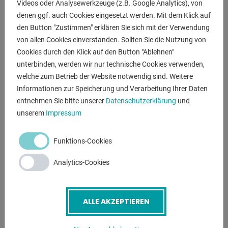
Videos oder Analysewerkzeuge (z.B. Google Analytics), von
- Garantierte Standsicherheit
denen ggf. auch Cookies eingesetzt werden. Mit dem Klick auf
- Umlaufende Sicherheitsleisten
den Button "Zustimmen" erklären Sie sich mit der Verwendung
- Erfüllt die Sicherheitskriterien der EN 1570
von allen Cookies einverstanden. Sollten Sie die Nutzung von
- Hochdruckzylinder mit zweifacher Sicherheitsfunktion
Cookies durch den Klick auf den Button "Ablehnen"
unterbinden, werden wir nur technische Cookies verwenden,
welche zum Betrieb der Website notwendig sind. Weitere
ANFRAGEN
Informationen zur Speicherung und Verarbeitung Ihrer Daten
Screenreader label
entnehmen Sie bitte unserer
Datenschutzerklärung
und
Name
*
unserem
Impressum
Funktions-Cookies
E-Mail
*
Analytics-Cookies
Telefonnummer
ALLE AKZEPTIEREN
Betreff
*