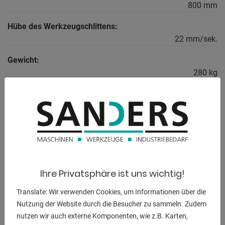
800 mm
Hübe des Werkzeugschlittens:
22 mm/sek.
Gewicht:
280 kg
BESCHREIBUNG
Ausstattung:
- Für ergonomisches Arbeiten in optimaler Arbeitshöhe
- Mit geschlossener Plattform
Ihre Privatsphäre ist uns wichtig!
- Separate Steuereinheit mit 3 Meter Kabel, Bedienknöpfen
Translate: Wir verwenden Cookies, um Informationen über die
und Not-Aus-Schalter
Nutzung der Website durch die Besucher zu sammeln. Zudem
- Stufenloses Heben und Senken
nutzen wir auch externe Komponenten, wie z.B. Karten,
- Stabile pulverbeschichtete Stahlkonstuktion