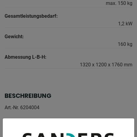
max. 150 kg
Gesamtleistungsbedarf:
1,2 kW
Gewicht:
160 kg
Abmessung L-B-H:
1320 x 1200 x 1760 mm
BESCHREIBUNG
Art.-Nr. 6204004
Ausstattung:
- Sehr große, nach oben öffnende Frontklappe