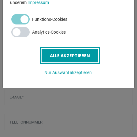
unserem
Impressum
Lieferumfang :
- Hochwertige Strahlpistole mit Keramikdüse
Funktions-Cookies
- 4 Keramikdüsen (6/6/7/7 mm)
- 5 Ersatzfolien für Sichtfenster
Analytics-Cookies
ANFRAGEN
ALLE AKZEPTIEREN
Screenreader label
Name
*
Nur Auswahl akzeptieren
E-Mail
*
Telefonnummer