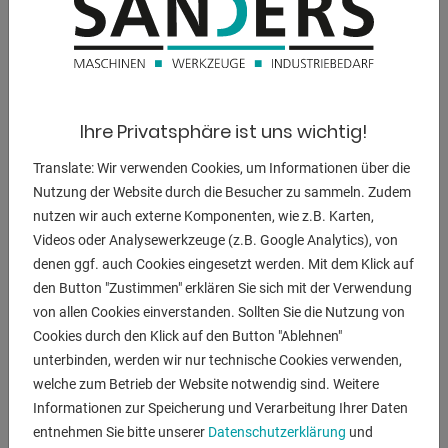
- Geeignet für verschiedene Strahlgüter
* z.B. Quarz, Glaskugel, Kunststoffkugel, u.a
- Integrierte Absauganlage mit auswechselbarem Luftfilter
- Strahlpistole ohne Fingerabzug
* Steuerung des Luftstroms erfolgt über Fußpedal
Ihre Privatsphäre ist uns wichtig!
- Vier Leuchtstoffröhren (230 Volt)
* in separatem Gehäuse mit Schutzscheibe und
Translate: Wir verwenden Cookies, um Informationen über die
auswechselbarer Schutzfolie
Nutzung der Website durch die Besucher zu sammeln. Zudem
- Schalter für Absaugung und Kabinenbeleuchtung
nutzen wir auch externe Komponenten, wie z.B. Karten,
* Regulierung des Arbeitsdrucks über Druckregler mit
Videos oder Analysewerkzeuge (z.B. Google Analytics), von
Manometer
denen ggf. auch Cookies eingesetzt werden. Mit dem Klick auf
- Strahlkopf ( Körnung verwendbar 0,125 - 0,42 mm )
den Button "Zustimmen" erklären Sie sich mit der Verwendung
- Querstreben an den Standfüßen
von allen Cookies einverstanden. Sollten Sie die Nutzung von
* einfacher Transport mit dem Hubwagen
Cookies durch den Klick auf den Button "Ablehnen"
- Behälter für Strahlgut
unterbinden, werden wir nur technische Cookies verwenden,
- Staubabsaugung
welche zum Betrieb der Website notwendig sind. Weitere
- Fußschalter
Informationen zur Speicherung und Verarbeitung Ihrer Daten
- Bedienungsanleitung auf Deutsch
entnehmen Sie bitte unserer
Datenschutzerklärung
und