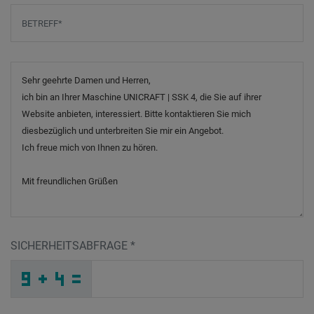
Betreff
*
Nachricht
SICHERHEITSABFRAGE
*
U
K
8
_
_
_
_
_
_
_
_
_
R
_
_
_
_
_
_
_
_
L
_
5
_
_
_
_
6
_
_
_
_
6
_
5
_
_
_
X
X
J
3
X
R
_
_
_
1
3
C
_
_
_
E
B
R
_
_
_
_
_
_
_
_
2
_
_
_
_
R
_
_
_
_
_
_
F
_
_
_
H
9
Y
T
7
N
_
_
_
_
_
_
_
_
_
_
_
Q
_
_
_
_
_
_