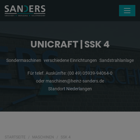
Navigation überspringen
UNICRAFT | SSK 4
Sondermaschinen
verschiedene Einrichtungen
Sandstrahlanlage
Für telef. Auskünfte:
(00 49) 05939-94064-0
oder
maschinen@heinz-sanders.de
Standort Niederlangen
STARTSEITE
MASCHINEN
SSK 4