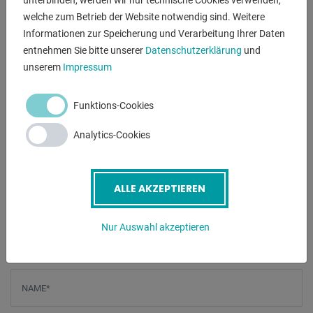
unterbinden, werden wir nur technische Cookies verwenden,
- robuste Leit-/Zugspindel Drehmaschine
welche zum Betrieb der Website notwendig sind. Weitere
- KLOPFER Vierbackenfutter Ø 140 mm
Informationen zur Speicherung und Verarbeitung Ihrer Daten
- Spannzangenaufnahme mit sehr viel Spannzangen
entnehmen Sie bitte unserer
Datenschutzerklärung
und
- Futterschlüssel
unserem
Impressum
- MULTIFIX-Stahlhalter A, mit 3x neuen Einsätzen
- verschiebbarer Reitstock
Funktions-Cookies
- einstellbarer Bettanschlag
- Bedienfeld, vorne links
Analytics-Cookies
- automatische Vorschübe für Plan- und Obersupport
- polumschaltbarer Antriebsmotor
- Maschinenuntergestell, mit Schranktür (Staufläche)
ALLE AKZEPTIEREN
- Spänespritzschutz-Rückwand
Nur Auswahl akzeptieren
ANFRAGEN
Screenreader label
Name
*