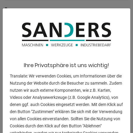
Spannung:
380 V
Maschinengewicht ca.:
620 kg.
Abmessung L-B-H:
1420 x 700 x 1200 mm
Ihre Privatsphäre ist uns wichtig!
Translate: Wir verwenden Cookies, um Informationen über die
Nutzung der Website durch die Besucher zu sammeln. Zudem
BESCHREIBUNG
nutzen wir auch externe Komponenten, wie z.B. Karten,
Videos oder Analysewerkzeuge (z.B. Google Analytics), von
** aus einer Berufsschule - sehr guter Zustand (!!)
denen ggf. auch Cookies eingesetzt werden. Mit dem Klick auf
** regelmäßig einen WEILER Werksservice erhalten
den Button "Zustimmen" erklären Sie sich mit der Verwendung
** besonders geeignet für mittlere Präzisions-Drehteile
von allen Cookies einverstanden. Sollten Sie die Nutzung von
Cookies durch den Klick auf den Button "Ablehnen"
Ausstattung: