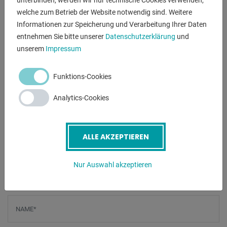
unterbinden, werden wir nur technische Cookies verwenden,
Reparaturbetriebe erfolgreich eingesetzt werden.
welche zum Betrieb der Website notwendig sind. Weitere
Informationen zur Speicherung und Verarbeitung Ihrer Daten
Ausstattung:
entnehmen Sie bitte unserer
Datenschutzerklärung
und
- robuste konv. Leit-/Zugspindeldrehmaschine
unserem
Impressum
- WMW 3Backenfutter Ø 150 mm
- Planscheibe 280 mm
Funktions-Cookies
- MULTIFIX Schnellwechselhalter, mit Einsatz
- verschiebbarer Reitstock
Analytics-Cookies
- Futterschlüssel
- Maschinenuntergestell mit Staufläche
- polumschaltbarer Antriebsmotor
ALLE AKZEPTIEREN
- Bedienungsanleitung
Nur Auswahl akzeptieren
ANFRAGEN
Screenreader label
Name
*